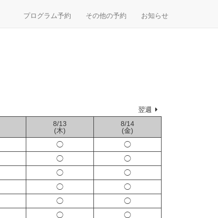
プログラム予約
その他の予約
お知らせ
翌週
8/13
8/14
(木)
(金)
◯
◯
◯
◯
◯
◯
◯
◯
◯
◯
◯
◯