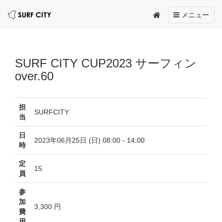
Toggle
メニュー
navigation
SURF CITY CUP2023 サーフィン
over.60
担
SURFCITY
当
日
2023年06月25日 (日) 08:00 - 14:00
時
定
15
員
参
加
3,300 円
費
用