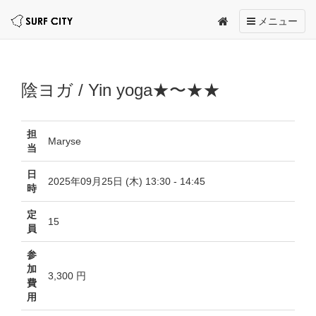
Toggle
メニュー
navigation
陰ヨガ / Yin yoga★〜★★
担
Maryse
当
日
2025年09月25日 (木) 13:30 - 14:45
時
定
15
員
参
加
3,300 円
費
用