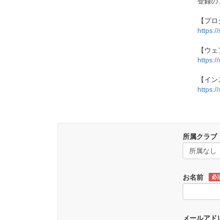
登録の
【プロ
https:/
【ウェ
https:/
【イン
https:/
所属クラブ
お名前
必
メールアド