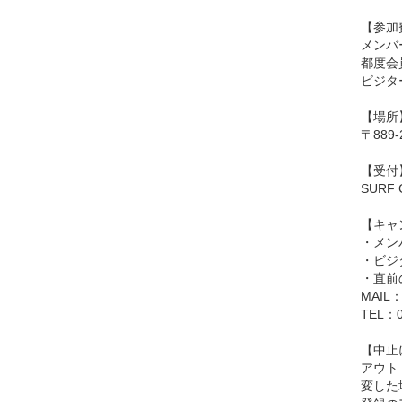
【参加
メンバ
都度会
ビジタ
【場所
〒889
【受付
SUR
【キャ
・メン
・ビジ
・直前
MAIL：y
TEL：0
【中止
アウト
変した