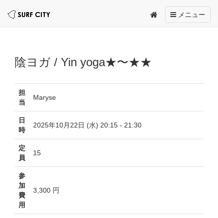
Toggle
メニュー
navigation
陰ヨガ / Yin yoga★〜★★
担
Maryse
当
日
2025年10月22日 (水) 20:15 - 21:30
時
定
15
員
参
加
3,300 円
費
用