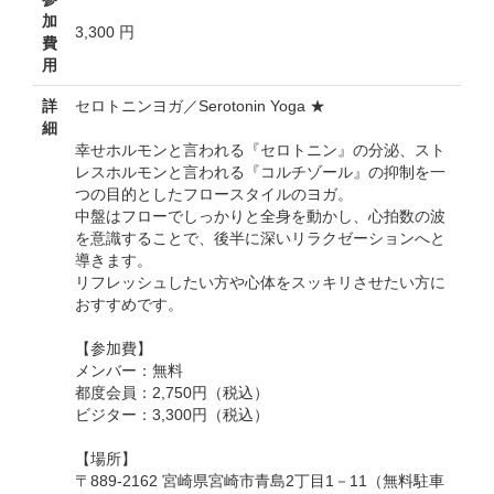
加
3,300 円
費
用
詳
セロトニンヨガ／Serotonin Yoga ★
細
幸せホルモンと言われる『セロトニン』の分泌、スト
レスホルモンと言われる『コルチゾール』の抑制を一
つの目的としたフロースタイルのヨガ。
中盤はフローでしっかりと全身を動かし、心拍数の波
を意識することで、後半に深いリラクゼーションへと
導きます。
リフレッシュしたい方や心体をスッキリさせたい方に
おすすめです。
【参加費】
メンバー：無料
都度会員：2,750円（税込）
ビジター：3,300円（税込）
【場所】
〒889-2162 宮崎県宮崎市青島2丁目1－11（無料駐車