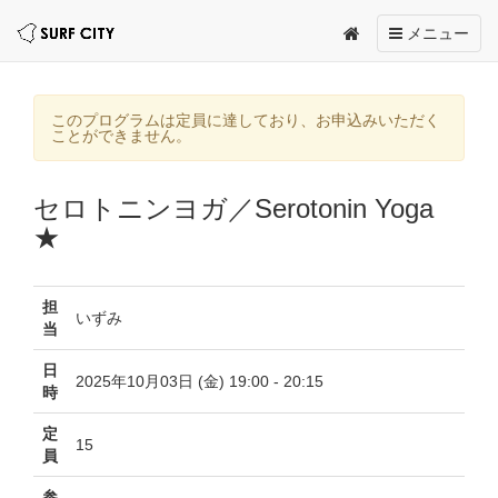
Toggle
メニュー
navigation
このプログラムは定員に達しており、お申込みいただく
ことができません。
セロトニンヨガ／Serotonin Yoga
★
担
いずみ
当
日
2025年10月03日 (金) 19:00 - 20:15
時
定
15
員
参