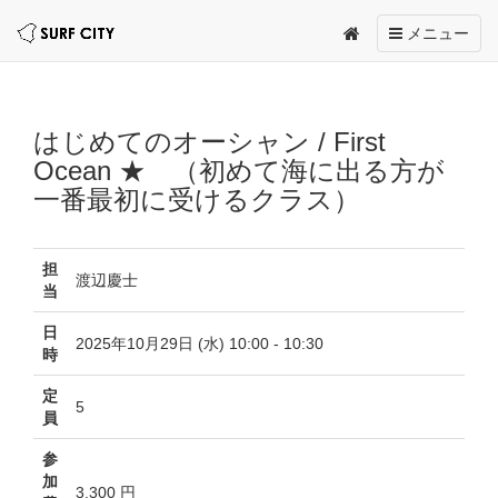
Toggle
メニュー
navigation
はじめてのオーシャン / First
Ocean ★ （初めて海に出る方が
一番最初に受けるクラス）
担
渡辺慶士
当
日
2025年10月29日 (水) 10:00 - 10:30
時
定
5
員
参
加
3,300 円