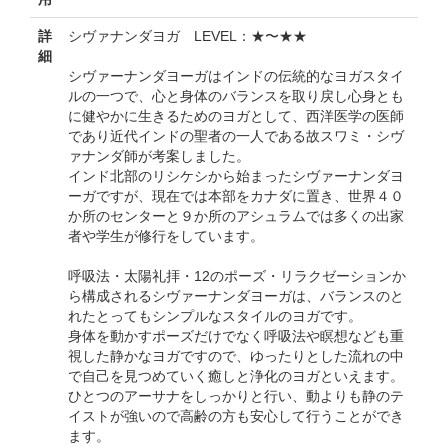
詳
シヴァナンダヨガ LEVEL：★〜★★
細
シヴァーナンダヨーガはインドの伝統的なヨガスタイ
ルの一つで、心と身体のバランスを取り戻し心身とも
に健やかに生きるためのヨガとして、西洋医学の医師
であり近代インドの聖者の一人である故スワミ・シヴ
ァナンダ師が考案しました。
インド北部のリシケシから始まったシヴァーナンダヨ
ーガですが、現在では本部をカナダに置き、世界４０
か所のセンターと９か所のアシュラムでは多くの出家
者や学生が修行をしています。
呼吸法・太陽礼拝・12のポーズ・リラクゼーションか
ら構成されるシヴァーナンダヨーガは、バランスのと
れたとってもシンプルなスタイルのヨガです。
身体を動かすポーズだけでなく呼吸法や瞑想なども重
視した静かなヨガですので、ゆったりとした流れの中
で自己を見つめていく癒しと浄化のヨガといえます。
ひとつのアーサナをしっかりと行い、動よりも静のテ
イストが強いので高齢の方も安心して行うことができ
ます。