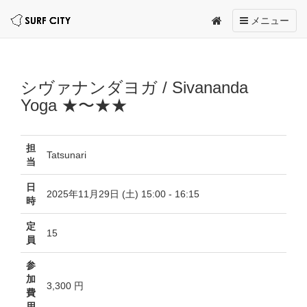
Toggle
メニュー
navigation
シヴァナンダヨガ / Sivananda
Yoga ★〜★★
担
Tatsunari
当
日
2025年11月29日 (土) 15:00 - 16:15
時
定
15
員
参
加
3,300 円
費
用