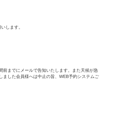
願いします。
間前までにメールで告知いたします。また天候が急
しました会員様へは中止の旨、WEB予約システムご