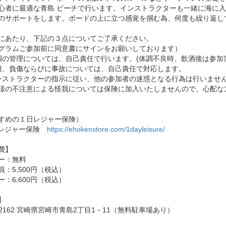
心者に最適な青島 ビーチで行います。インストラクターも一緒に海に
のサポートをします。ボードの上に立つ感覚を掴む為、何度も繰り返し
にあたり、下記の３点についてご了承ください。
グラムご参加前に同意書にサインをお願いしております）
体調の管理については、自己責任で行います。(体調不良時、飲酒後は参加
盗難、負傷ならびに事故については、自己責任で対応します。
インストラクターの指示に従い、他の参加者の迷惑となる行為は行いませ
様の不注意による怪我については保険に加入いたしませんので、心配な
すめの１日レジャー保険）
Yレジャー保険
https://ehokenstore.com/1dayleisure/
費】
ー：無料
員：5,500円（税込）
ー：6,600円（税込）
】
-2162 宮崎県宮崎市青島2丁目1－11（無料駐車場あり）