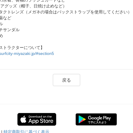
の水着、長袖のラッシュガードなど
ケアグッズ（帽子、日焼け止めなど）
タクトレンズ（メガネの場合はバックストラップを使用してください）
薬など
ル
チサンダル
め
ストラクターについて】
/surfcity-miyazaki.jp/#section5
戻る
|
特定商取引に基づく表示