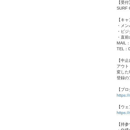
【受付
SUR
【キャ
・メン
・ビジ
・直前
MAIL：y
TEL：0
【中止
アウト
変した
登録の
【プロ
https:/
【ウェ
https:/
【持参