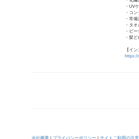
・化繊
・UV
・コン
・常備
・タオ
・ビー
・髪ど
【イン
https:/
会社概要
|
プライバシーポリシー
|
サイトご利用の注意