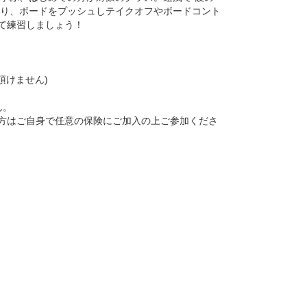
入り、ボードをプッシュしテイクオフやボードコント
て練習しましょう！
頂けません)
ん。
方はご自身で任意の保険にご加入の上ご参加くださ