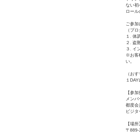
ない初
ロール
ご参加
（プロ
１. 
２. 
３. 
※お客
い。
（おす
１DA
【参加
メンバ
都度会
ビジタ
【場所
〒889