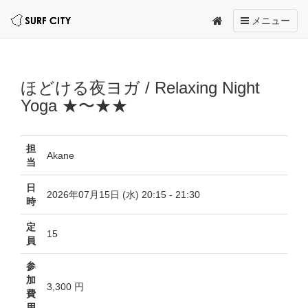
Toggle
メニュー
navigation
ほどける夜ヨガ / Relaxing Night
Yoga ★〜★★
担
Akane
当
日
2026年07月15日 (水) 20:15 - 21:30
時
定
15
員
参
加
3,300 円
費
用