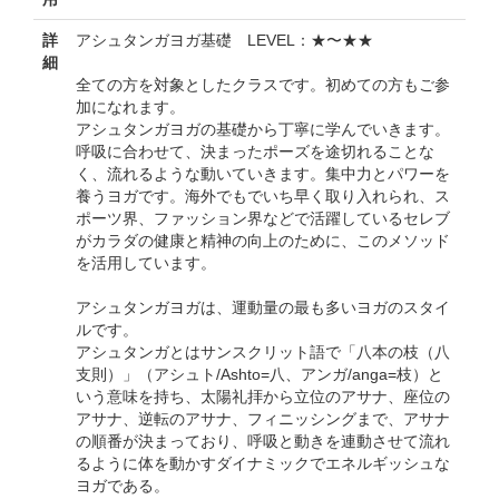
詳
アシュタンガヨガ基礎 LEVEL：★〜★★
細
全ての方を対象としたクラスです。初めての方もご参
加になれます。
アシュタンガヨガの基礎から丁寧に学んでいきます。
呼吸に合わせて、決まったポーズを途切れることな
く、流れるような動いていきます。集中力とパワーを
養うヨガです。海外でもでいち早く取り入れられ、ス
ポーツ界、ファッション界などで活躍しているセレブ
がカラダの健康と精神の向上のために、このメソッド
を活用しています。
アシュタンガヨガは、運動量の最も多いヨガのスタイ
ルです。
アシュタンガとはサンスクリット語で「八本の枝（八
支則）」（アシュト/Ashto=八、アンガ/anga=枝）と
いう意味を持ち、太陽礼拝から立位のアサナ、座位の
アサナ、逆転のアサナ、フィニッシングまで、アサナ
の順番が決まっており、呼吸と動きを連動させて流れ
るように体を動かすダイナミックでエネルギッシュな
ヨガである。