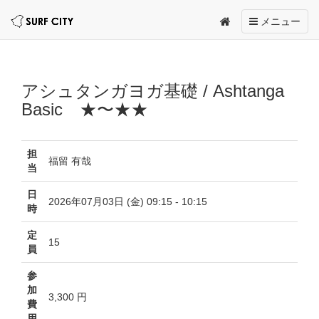
Toggle
メニュー
navigation
アシュタンガヨガ基礎 / Ashtanga
Basic ★〜★★
担
福留 有哉
当
日
2026年07月03日 (金) 09:15 - 10:15
時
定
15
員
参
加
3,300 円
費
用