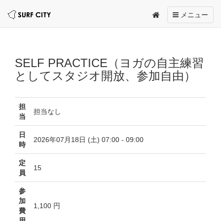
Toggle
メニュー
navigation
SELF PRACTICE（ヨガの自主練習
としてスタジオ開放、参加自由）
担
担当なし
当
日
2026年07月18日 (土) 07:00 - 09:00
時
定
15
員
参
加
1,100 円
費
用