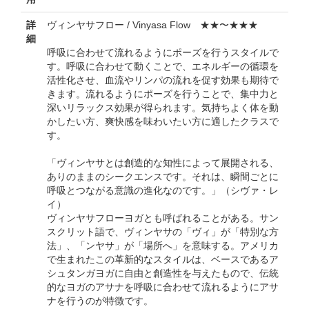
詳
ヴィンヤサフロー / Vinyasa Flow ★★〜★★★
細
呼吸に合わせて流れるようにポーズを行うスタイルで
す。呼吸に合わせて動くことで、エネルギーの循環を
活性化させ、血流やリンパの流れを促す効果も期待で
きます。流れるようにポーズを行うことで、集中力と
深いリラックス効果が得られます。気持ちよく体を動
かしたい方、爽快感を味わいたい方に適したクラスで
す。
「ヴィンヤサとは創造的な知性によって展開される、
ありのままのシークエンスです。それは、瞬間ごとに
呼吸とつながる意識の進化なのです。」（シヴァ・レ
イ）
ヴィンヤサフローヨガとも呼ばれることがある。サン
スクリット語で、ヴィンヤサの「ヴィ」が「特別な方
法」、「ンヤサ」が「場所へ」を意味する。アメリカ
で生まれたこの革新的なスタイルは、ベースであるア
シュタンガヨガに自由と創造性を与えたもので、伝統
的なヨガのアサナを呼吸に合わせて流れるようにアサ
ナを行うのが特徴です。