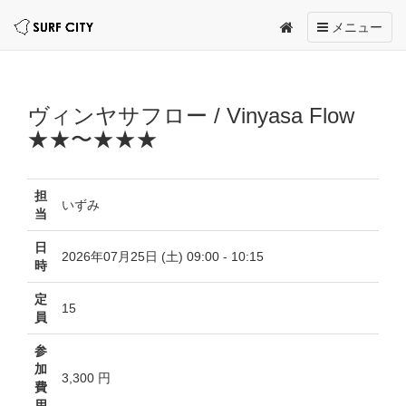
Toggle
メニュー
navigation
ヴィンヤサフロー / Vinyasa Flow
★★〜★★★
担
いずみ
当
日
2026年07月25日 (土) 09:00 - 10:15
時
定
15
員
参
加
3,300 円
費
用