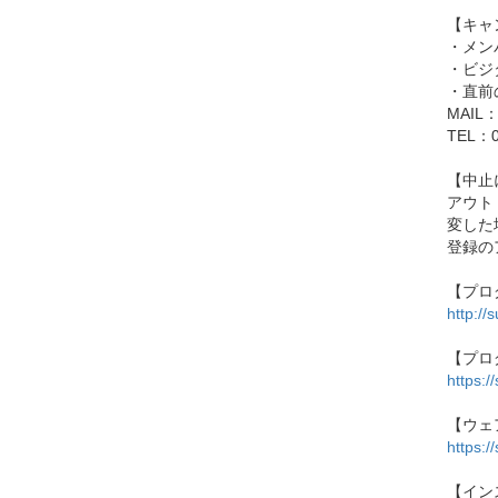
【キャ
・メン
・ビジ
・直前
MAIL：y
TEL：0
【中止
アウト
変した
登録の
【プロ
http://
【プロ
https:/
【ウェ
https:/
【イン