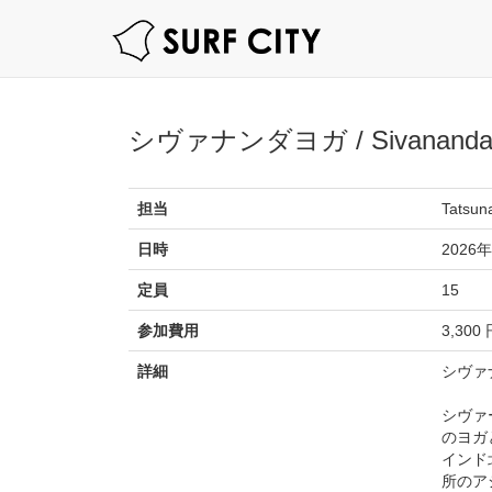
シヴァナンダヨガ / Sivananda
担当
Tatsuna
日時
2026年
定員
15
参加費用
3,300
詳細
シヴァ
シヴァ
のヨガ
インド
所のア