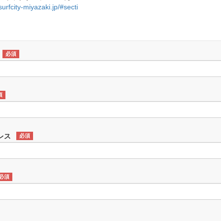
/surfcity-miyazaki.jp/#secti
必須
須
レス
必須
必須