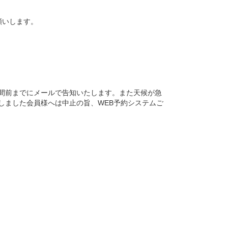
願いします。
間前までにメールで告知いたします。また天候が急
しました会員様へは中止の旨、WEB予約システムご