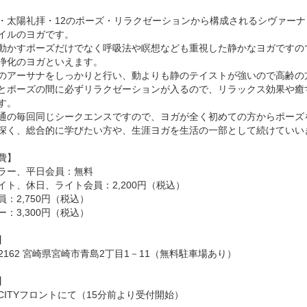
・太陽礼拝・12のポーズ・リラクゼーションから構成されるシヴァー
イルのヨガです。
動かすポーズだけでなく呼吸法や瞑想なども重視した静かなヨガですの
浄化のヨガといえます。
のアーサナをしっかりと行い、動よりも静のテイストが強いので高齢の
とポーズの間に必ずリラクゼーションが入るので、リラックス効果や癒
す。
通の毎回同じシークエンスですので、ヨガが全く初めての方からポーズ
深く、総合的に学びたい方や、生涯ヨガを生活の一部として続けていい
費】
ラー、平日会員：無料
イト、休日、ライト会員：2,200円（税込）
員：2,750円（税込）
ー：3,300円（税込）
】
-2162 宮崎県宮崎市青島2丁目1－11（無料駐車場あり）
】
F CITYフロントにて（15分前より受付開始）