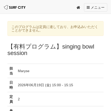
Toggle
メニュー
navigation
このプログラムは定員に達しており、お申込みいただく
ことができません。
【有料プログラム】singing bowl
session
担
Maryse
当
日
2026年06月19日 (金) 15:00 - 15:15
時
定
2
員
参