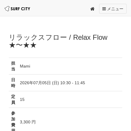
Toggle
メニュー
navigation
リラックスフロー / Relax Flow
★〜★★
担
Mami
当
日
2026年07月05日 (日) 10:30 - 11:45
時
定
15
員
参
加
3,300 円
費
用