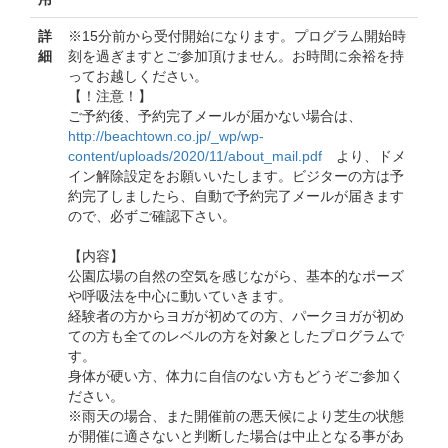
詳
※15分前から受付開始になります。プログラム開始時
細
刻を過ぎますとご参加頂けません。お時間に余裕を持
ってお越しください。
【！注意！】
ご予約後、予約完了メールが届かない場合は、
http://beachtown.co.jp/_wp/wp-
content/uploads/2020/11/about_mail.pdf
より、ドメ
イン解除設定をお願いいたします。ビジターの方は予
約完了しましたら、自動で予約完了メールが届きます
ので、必ずご確認下さい。
【内容】
公園広場の自然の空気を感じながら、基本的なポーズ
や呼吸法を中心に動いていきます。
経験者の方からヨガが初めての方、パークヨガが初め
ての方も全てのレベルの方を対象としたプログラムで
す。
身体が硬い方、体力に自信のない方もどうぞご参加く
ださい。
※雨天の場合、また開催前の悪天候により芝生の状態
が開催に適さないと判断した場合は中止となる事があ