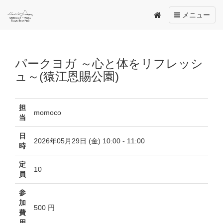
Toggle
メニュー
navigation
パークヨガ ～心と体をリフレッシ
ュ～(猿江恩賜公園)
担
momoco
当
日
2026年05月29日 (金) 10:00 - 11:00
時
定
10
員
参
加
500 円
費
用