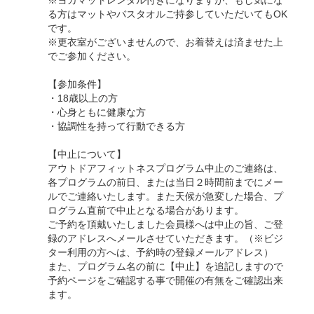
※ヨガマットレンタル付きになりますが、もし気にな
る方はマットやバスタオルご持参していただいてもOK
です。
※更衣室がございませんので、お着替えは済ませた上
でご参加ください。
【参加条件】
・18歳以上の方
・心身ともに健康な方
・協調性を持って行動できる方
【中止について】
アウトドアフィットネスプログラム中止のご連絡は、
各プログラムの前日、または当日２時間前までにメー
ルでご連絡いたします。また天候が急変した場合、プ
ログラム直前で中止となる場合があります。
ご予約を頂戴いたしました会員様へは中止の旨、ご登
録のアドレスへメールさせていただきます。（※ビジ
ター利用の方へは、予約時の登録メールアドレス）
また、プログラム名の前に【中止】を追記しますので
予約ページをご確認する事で開催の有無をご確認出来
ます。