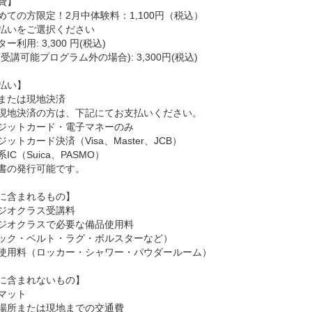
費】
めての方限定！2月中体験料：1,100円（税込）
払いをご選択ください
ー利用: 3,300 円(税込)
受講可能プログラム外の場合): 3,300円(税込)
払い】
または現地決済
現地決済の方は、下記にてお支払いください。
ジットカード・電子マネーのみ
ットカード決済（Visa、Master、JCB）
IC（Suica、PASMO）
書の発行可能です。
に含まれるもの】
ジオクラス受講料
ジオクラスで必要な備品使用料
ック・ベルト・ラグ・ボルスターなど）
使用料（ロッカー・シャワー・パウダールーム）
に含まれないもの】
マット
場所または現地までの交通費