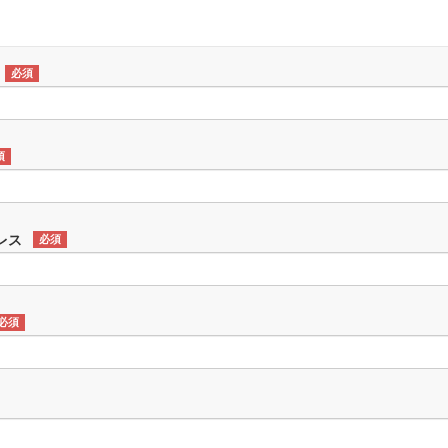
必須
須
レス
必須
必須