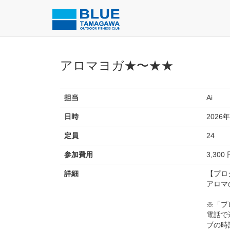
アロマヨガ★〜★★
担当
Ai
日時
2026年
定員
24
参加費用
3,300
詳細
【プロ
アロマ
※「プ
電話で
ブの時