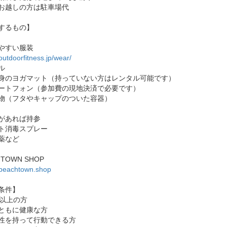
お越しの方は駐車場代
するもの】
やすい服装
/outdoorfitness.jp/wear/
ル
身のヨガマット（持っていない方はレンタル可能です）
ートフォン（参加費の現地決済で必要です）
物（フタやキャップのついた容器）
があれば持参
ト消毒スプレー
薬など
HTOWN SHOP
//beachtown.shop
条件】
歳以上の方
ともに健康な方
性を持って行動できる方