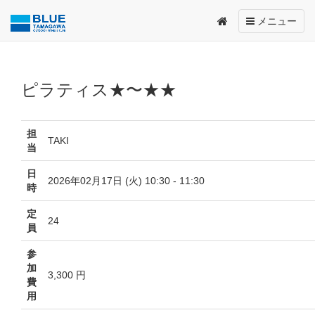
Toggle
メニュー
navigation
ピラティス★〜★★
担
TAKI
当
日
2026年02月17日 (火) 10:30 - 11:30
時
定
24
員
参
加
3,300 円
費
用