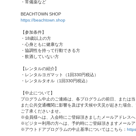
・常備薬など
BEACHTOWN SHOP
https://beachtown.shop
【参加条件】
・18歳以上の方
・心身ともに健康な方
・協調性を持って行動できる方
・飲酒していない方
【レンタルの紹介】
・レンタルヨガマット（1回330円税込）
・レンタルタオル（1回330円税込）
【中止について】
プログラム中止のご連絡は、各プログラムの前日、または当
また公共交通機関に影響を及ぼす天候や天災が起きた場合、
ご了承くださいませ。
※会員様へは、入会時にご登録頂きましたメールアドレスへ
※ビジター利用の方へは、予約時にご登録頂きますメールア
※アウトドアプログラムの中止基準についてはこちら：
http