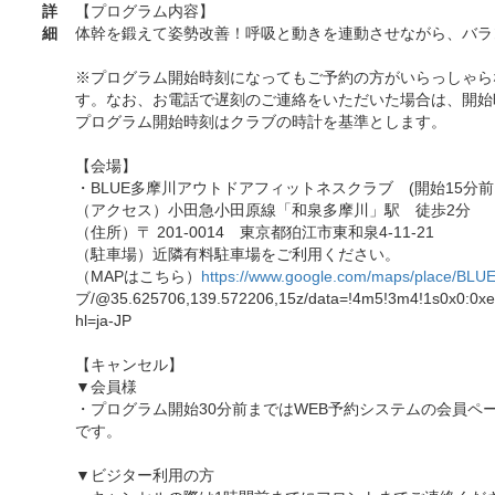
詳
【プログラム内容】
細
体幹を鍛えて姿勢改善！呼吸と動きを連動させながら、バラ
※プログラム開始時刻になってもご予約の方がいらっしゃら
す。なお、お電話で遅刻のご連絡をいただいた場合は、開始
プログラム開始時刻はクラブの時計を基準とします。
【会場】
・BLUE多摩川アウトドアフィットネスクラブ (開始15分前
（アクセス）小田急小田原線「和泉多摩川」駅 徒歩2分
（住所）〒 201-0014 東京都狛江市東和泉4-11-21
（駐車場）近隣有料駐車場をご利用ください。
（MAPはこちら）
https://www.google.com/maps/place/BLU
ブ/@35.625706,139.572206,15z/data=!4m5!3m4!1s0x0:0x
hl=ja-JP
【キャンセル】
▼会員様
・プログラム開始30分前まではWEB予約システムの会員ペ
です。
▼ビジター利用の方