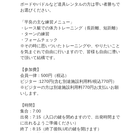
ボードやパドルなど道具レンタルの方は早い者勝ちで
お選びください。
「平良の主な練習メニュー」
・レース艇での体力トレーニング（長距離、短距離）
・ターンの練習
・フォームチェック
※その時に思いついたトレーニングや、やりたいこと
を気まぐれで自由に行いますので、皆様も自由に漕い
で頂いて結構です。
【参加費】
会員一律：500円（税込）
ビジター :1270円(含む別途施設利用料/税込770円）
※ビジターの方は別途施設利用料770円お支払いお願
いします。
【時間】
集合：7:00
出発：7:15（入口の鍵を閉めますので、出発時間まで
に出れるようご準備ください）
終了：8:15（終了後BLUEの鍵を開けます）