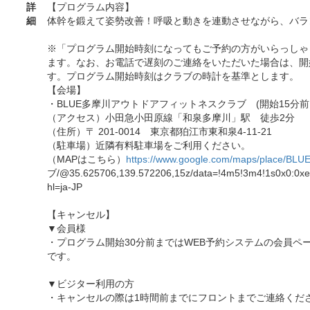
詳
【プログラム内容】
細
体幹を鍛えて姿勢改善！呼吸と動きを連動させながら、バラ
※「プログラム開始時刻になってもご予約の方がいらっしゃ
ます。なお、お電話で遅刻のご連絡をいただいた場合は、開
す。プログラム開始時刻はクラブの時計を基準とします。
【会場】
・BLUE多摩川アウトドアフィットネスクラブ (開始15分前
（アクセス）小田急小田原線「和泉多摩川」駅 徒歩2分
（住所）〒 201-0014 東京都狛江市東和泉4-11-21
（駐車場）近隣有料駐車場をご利用ください。
（MAPはこちら）
https://www.google.com/maps/place/BLU
ブ/@35.625706,139.572206,15z/data=!4m5!3m4!1s0x0:0x
hl=ja-JP
【キャンセル】
▼会員様
・プログラム開始30分前まではWEB予約システムの会員ペ
です。
▼ビジター利用の方
・キャンセルの際は1時間前までにフロントまでご連絡くだ