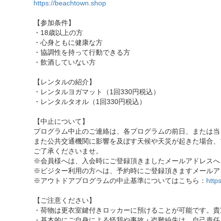
https://beachtown.shop
【参加条件】
・18歳以上の方
・心身ともに健康な方
・協調性を持って行動できる方
・飲酒していない方
【レンタルの紹介】
・レンタルヨガマット（1回330円税込）
・レンタルタオル（1回330円税込）
【中止について】
プログラム中止のご連絡は、各プログラムの前日、または当
また公共交通機関に影響を及ぼす天候や天災が起きた場合、
ご了承くださいませ。
※会員様へは、入会時にご登録頂きましたメールアドレスへ
※ビジター利用の方へは、予約時にご登録頂きますメールア
※アウトドアプログラムの中止基準についてはこちら：
http
【ご注意ください】
・荷物は更衣室鍵付きロッカーに預けることが可能です。貴
・基本的にご自身による怪我や事故・盗難紛失は、自己責任