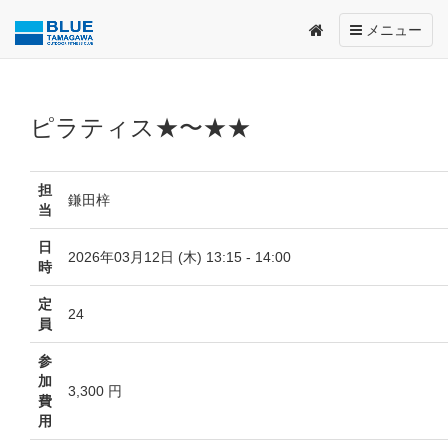
Toggle
メニュー
navigation
ピラティス★〜★★
担
鎌田梓
当
日
2026年03月12日 (木) 13:15 - 14:00
時
定
24
員
参
加
3,300 円
費
用