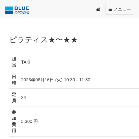
Toggle
メニュー
navigation
ピラティス★〜★★
担
TAKI
当
日
2026年06月16日 (火) 10:30 - 11:30
時
定
24
員
参
加
3,300 円
費
用