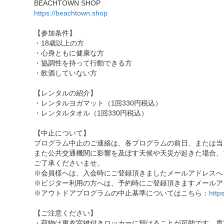
BEACHTOWN SHOP
https://beachtown.shop
【参加条件】
・18歳以上の方
・心身ともに健康な方
・協調性を持って行動できる方
・飲酒していない方
【レンタルの紹介】
・レンタルヨガマット（1回330円税込）
・レンタルタオル（1回330円税込）
【中止について】
プログラム中止のご連絡は、各プログラムの前日、または当
また公共交通機関に影響を及ぼす天候や天災が起きた場合、
ご了承くださいませ。
※会員様へは、入会時にご登録頂きましたメールアドレスへ
※ビジター利用の方へは、予約時にご登録頂きますメールア
※アウトドアプログラムの中止基準についてはこちら：
http
【ご注意ください】
・荷物は更衣室鍵付きロッカーに預けることが可能です。貴