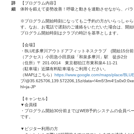
詳
【プログラム内容】
細
体幹を鍛えて姿勢改善！呼吸と動きを連動させながら、バラ
※プログラム開始時刻になってもご予約の方がいらっしゃら
す。なお、お電話で遅刻のご連絡をいただいた場合は、開始
プログラム開始時刻はクラブの時計を基準とします。
【会場】
・BLUE多摩川アウトドアフィットネスクラブ (開始15分前
（アクセス）小田急小田原線「和泉多摩川」駅 徒歩2分
（住所）〒 201-0014 東京都狛江市東和泉4-11-21
（駐車場）近隣有料駐車場をご利用ください。
（MAPはこちら）
https://www.google.com/maps/place/BLU
ブ/@35.625706,139.572206,15z/data=!4m5!3m4!1s0x0:0x
hl=ja-JP
【キャンセル】
▼会員様
・プログラム開始30分前まではWEB予約システムの会員ペ
です。
▼ビジター利用の方