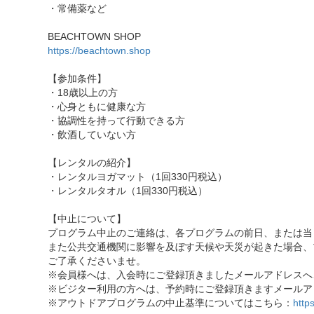
・常備薬など
BEACHTOWN SHOP
https://beachtown.shop
【参加条件】
・18歳以上の方
・心身ともに健康な方
・協調性を持って行動できる方
・飲酒していない方
【レンタルの紹介】
・レンタルヨガマット（1回330円税込）
・レンタルタオル（1回330円税込）
【中止について】
プログラム中止のご連絡は、各プログラムの前日、または当
また公共交通機関に影響を及ぼす天候や天災が起きた場合、
ご了承くださいませ。
※会員様へは、入会時にご登録頂きましたメールアドレスへ
※ビジター利用の方へは、予約時にご登録頂きますメールア
※アウトドアプログラムの中止基準についてはこちら：
http