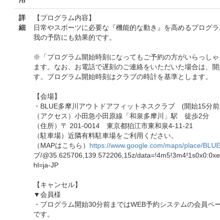
詳
【プログラム内容】
細
日常やスポーツに必要な『機能的な動き』を高めるプログラ
我の予防にも効果的です。
※「プログラム開始時刻になってもご予約の方がいらっしゃ
ます。なお、お電話で遅刻のご連絡をいただいた場合は、開
す。プログラム開始時刻はクラブの時計を基準とします。
【会場】
・BLUE多摩川アウトドアフィットネスクラブ (開始15分前
（アクセス）小田急小田原線「和泉多摩川」駅 徒歩2分
（住所）〒 201-0014 東京都狛江市東和泉4-11-21
（駐車場）近隣有料駐車場をご利用ください。
（MAPはこちら）
https://www.google.com/maps/place/BLU
ブ/@35.625706,139.572206,15z/data=!4m5!3m4!1s0x0:0x
hl=ja-JP
【キャンセル】
▼会員様
・プログラム開始30分前まではWEB予約システムの会員ペ
です。