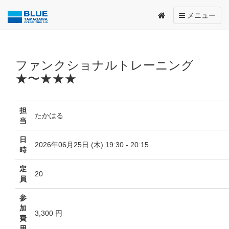
Toggle
メニュー
navigation
ファンクショナルトレーニング
★〜★★★
担
たかはる
当
日
2026年06月25日 (木) 19:30 - 20:15
時
定
20
員
参
加
3,300 円
費
用