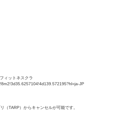
フィットネスクラ
!8m2!3d35.6257104!4d139.572195?hl=ja-JP
リ（TARP）からキャンセルが可能です。