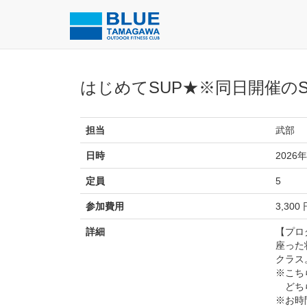
はじめてSUP★※同日開催の
担当
武部
日時
2026年
定員
5
参加費用
3,300
詳細
【プロ
座った
クラス
※こち
どちら
※お時