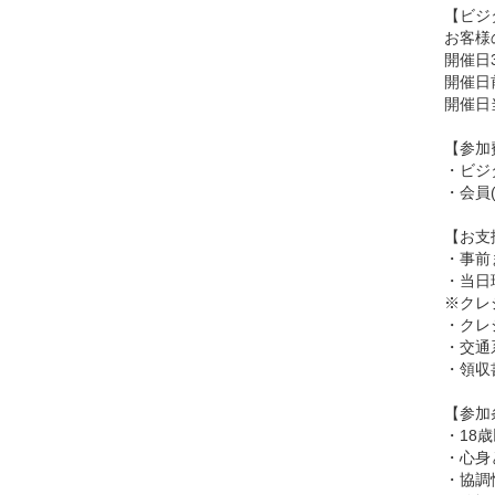
【ビジ
お客様
開催日
開催日
開催日
【参加
・ビジタ
・会員(
【お支
・事前
・当日
※クレ
・クレジ
・交通系
・領収
【参加
・18
・心身
・協調