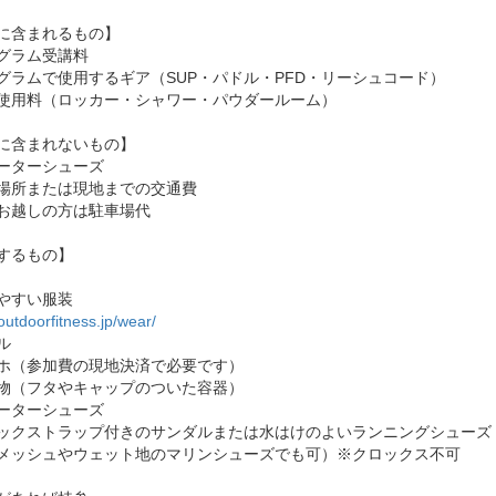
に含まれるもの】
グラム受講料
グラムで使用するギア（SUP・パドル・PFD・リーシュコード）
使用料（ロッカー・シャワー・パウダールーム）
に含まれないもの】
ーターシューズ
場所または現地までの交通費
お越しの方は駐車場代
するもの】
やすい服装
/outdoorfitness.jp/wear/
ル
ホ（参加費の現地決済で必要です）
物（フタやキャップのついた容器）
ーターシューズ
クストラップ付きのサンダルまたは水はけのよいランニングシューズ
メッシュやウェット地のマリンシューズでも可）※クロックス不可