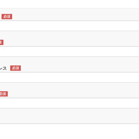
必須
須
レス
必須
必須