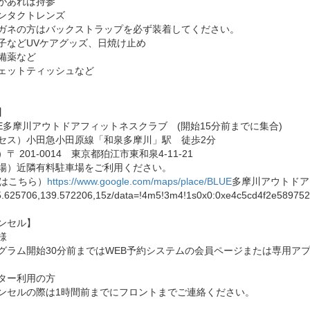
があれば持参
ンタクトレンズ
ネの方はバックストラップを必ず装着してください。
などUVケアグッズ、日焼け止め
備薬など
ットティッシュなど
】
UE多摩川アウトドアフィットネスクラブ (開始15分前までに集合)
セス）小田急小田原線「和泉多摩川」駅 徒歩2分
〒 201-0014 東京都狛江市東和泉4-11-21
場）近隣有料駐車場をご利用ください。
Pはこちら）
https://www.google.com/maps/place/BLUE
多摩川アウトドア
625706,139.572206,15z/data=!4m5!3m4!1s0x0:0xe4c5cd4f2e589752
ンセル】
様
グラム開始30分前まではWEB予約システムの会員ページまたは専用アプ
ター利用の方
ンセルの際は1時間前までにフロントまでご連絡ください。