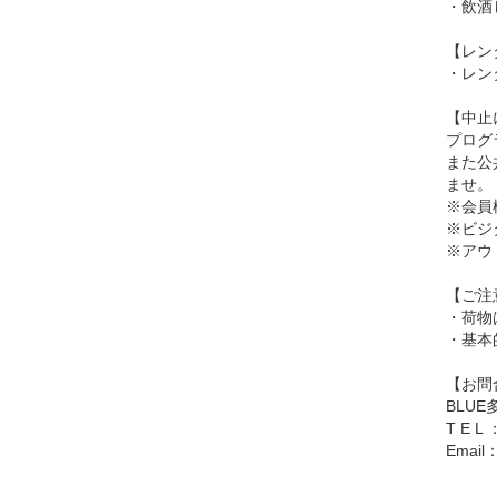
・飲酒
【レン
・レン
【中止
プログ
また公
ませ。
※会員
※ビジ
※アウ
【ご注
・荷物
・基本
【お問
BLU
T E L 
Email：