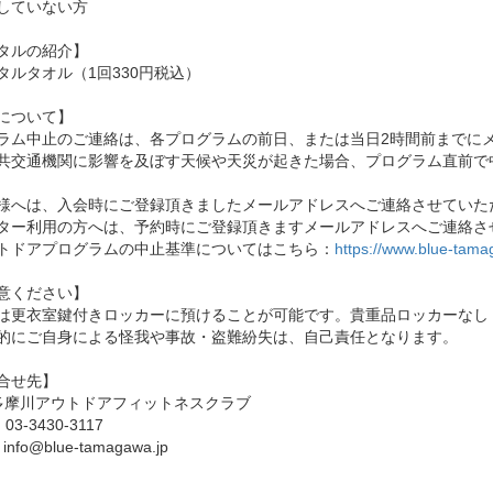
していない方
タルの紹介】
タルタオル（1回330円税込）
について】
ラム中止のご連絡は、各プログラムの前日、または当日2時間前までに
共交通機関に影響を及ぼす天候や天災が起きた場合、プログラム直前で
様へは、入会時にご登録頂きましたメールアドレスへご連絡させていた
ター利用の方へは、予約時にご登録頂きますメールアドレスへご連絡さ
トドアプログラムの中止基準についてはこちら：
https://www.blue-tama
意ください】
は更衣室鍵付きロッカーに預けることが可能です。貴重品ロッカーなし
的にご自身による怪我や事故・盗難紛失は、自己責任となります。
合せ先】
E多摩川アウトドアフィットネスクラブ
：03-3430-3117
info@blue-tamagawa.jp