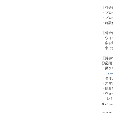
【料金
・プロ
・プロ
・施設
【料金
・ウォ
・集合
・車で
【持参
◎必須
・動き
https:/
・タオ
・スマ
・飲み
・ウォ
（バッ
または