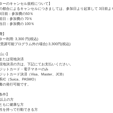
ターのキャンセル規程について】
の都合によるキャンセルにつきましては、参加日より起算して 3日前よ
3日前：参加費の50％
前日：参加費の 70％
当日：参加費の 100％
費】
ー利用: 3,300 円(税込)
受講可能プログラム外の場合):3,300円(税込)
払い】
または現地決済
現地決済の方は、下記にてお支払いください。
ジットカード・電子マネーのみ
ットカード決済（Visa、Master、JCB）
IC（Suica、PASMO）
書の発行可能です。
条件】
歳以上の方
ともに健康な方
性を持って行動できる方