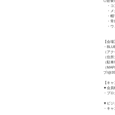
◎必要
・コ
・メガ
・帽子
・常
・ウェ
【会場
・BL
（アク
（住所）
（駐車
（MA
ブ/@35.
【キャ
▼会員
・プロ
▼ビジ
・キャ