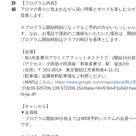
詳
【プログラム内容】
細
アロマの香りに包まれながら深い呼吸とポーズを楽しむヨガ
促進します。
※プログラム開始時刻になってもご予約の方がいらっしゃら
す。なお、お電話で遅刻のご連絡をいただいた場合は、開始
プログラム開始時刻はクラブの時計を基準とします。
【会場】
・BLUE多摩川アウトドアフィットネスクラブ (開始15分前
（アクセス）小田急小田原線「和泉多摩川」駅 徒歩2分
（住所）〒 201-0014 東京都狛江市東和泉4-11-21
（駐車場）近隣有料駐車場をご利用ください。
（MAPはこちら）
https://www.google.com/maps/place/BLU
ブ/@35.625706,139.572206,15z/data=!4m5!3m4!1s0x0:0x
hl=ja-JP
【キャンセル】
▼会員様
・プログラム開始30分前まではWEB予約システムの会員ペ
です。