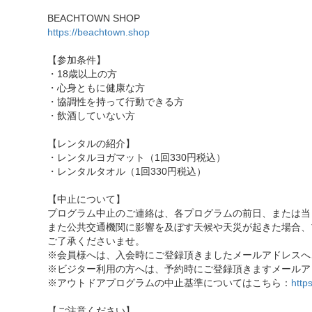
BEACHTOWN SHOP
https://beachtown.shop
【参加条件】
・18歳以上の方
・心身ともに健康な方
・協調性を持って行動できる方
・飲酒していない方
【レンタルの紹介】
・レンタルヨガマット（1回330円税込）
・レンタルタオル（1回330円税込）
【中止について】
プログラム中止のご連絡は、各プログラムの前日、または当
また公共交通機関に影響を及ぼす天候や天災が起きた場合、
ご了承くださいませ。
※会員様へは、入会時にご登録頂きましたメールアドレスへ
※ビジター利用の方へは、予約時にご登録頂きますメールア
※アウトドアプログラムの中止基準についてはこちら：
http
【ご注意ください】