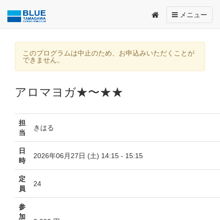
Toggle
メニュー
navigation
このプログラムは中止のため、お申込みいただくことが
できません。
アロマヨガ★〜★★
担
きはる
当
日
2026年06月27日 (土) 14:15 - 15:15
時
定
24
員
参
加