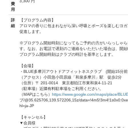
3,300 円
費
用
詳
【プログラム内容】
細
アロマの香りに包まれながら深い呼吸とポーズを楽しむヨガ
促進します。
※プログラム開始時刻になってもご予約の方がいらっしゃら
す。なお、お電話で遅刻のご連絡をいただいた場合は、開始
プログラム開始時刻はクラブの時計を基準とします。
【会場】
・BLUE多摩川アウトドアフィットネスクラブ (開始15分前
（アクセス）小田急小田原線「和泉多摩川」駅 徒歩2分
（住所）〒 201-0014 東京都狛江市東和泉4-11-21
（駐車場）近隣有料駐車場をご利用ください。
（MAPはこちら）
https://www.google.com/maps/place/BLU
ブ/@35.625706,139.572206,15z/data=!4m5!3m4!1s0x0:0x
hl=ja-JP
【キャンセル】
▼会員様