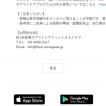
※アウトドアプログラムの中止基準についてはこちら：
http
【ご注意ください】
・荷物は更衣室鍵付きロッカーに預けることが可能です。貴
・基本的にご自身による怪我や事故・盗難紛失は、自己責任
【お問合せ先】
BLUE多摩川アウトドアフィットネスクラブ
T E L ：03-3430-3117
Email：info@blue-tamagawa.jp
戻る