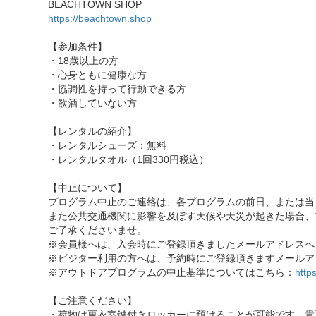
BEACHTOWN SHOP
https://beachtown.shop
【参加条件】
・18歳以上の方
・心身ともに健康な方
・協調性を持って行動できる方
・飲酒していない方
【レンタルの紹介】
・レンタルシューズ：無料
・レンタルタオル（1回330円税込）
【中止について】
プログラム中止のご連絡は、各プログラムの前日、または当
また公共交通機関に影響を及ぼす天候や天災が起きた場合、
ご了承くださいませ。
※会員様へは、入会時にご登録頂きましたメールアドレスへ
※ビジター利用の方へは、予約時にご登録頂きますメールア
※アウトドアプログラムの中止基準についてはこちら：
http
【ご注意ください】
・荷物は更衣室鍵付きロッカーに預けることが可能です。貴