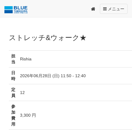
Toggle
メニュー
navigation
ストレッチ&ウォーク★
担
Rishia
当
日
2026年06月28日 (日) 11:50 - 12:40
時
定
12
員
参
加
3,300 円
費
用