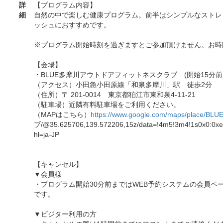
詳
【プログラム内容】
細
自然の中で楽しむ健康プログラム。前半はシンプルなストレ
ッシュにおすすめです。
※プログラム開始時刻を過ぎますとご参加頂けません。お時
【会場】
・BLUE多摩川アウトドアフィットネスクラブ (開始15分前
（アクセス）小田急小田原線「和泉多摩川」駅 徒歩2分
（住所）〒 201-0014 東京都狛江市東和泉4-11-21
（駐車場）近隣有料駐車場をご利用ください。
（MAPはこちら）
https://www.google.com/maps/place/BLU
ブ/@35.625706,139.572206,15z/data=!4m5!3m4!1s0x0:0x
hl=ja-JP
【キャンセル】
▼会員様
・プログラム開始30分前まではWEB予約システムの会員ペ
です。
▼ビジター利用の方