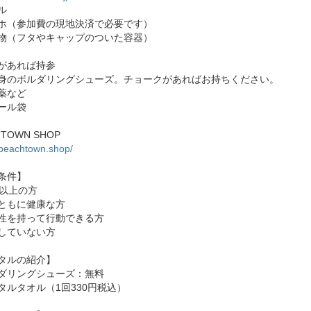
ル
ホ（参加費の現地決済で必要です）
物（フタやキャップのついた容器）
があれば持参
身のボルダリングシューズ。チョークがあればお持ちください。
薬など
ール袋
HTOWN SHOP
/beachtown.shop/
条件】
歳以上の方
ともに健康な方
性を持って行動できる方
していない方
タルの紹介】
ダリングシューズ：無料
タルタオル（1回330円税込）