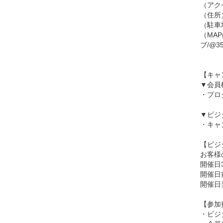
（アク
（住所）
（駐車
（MA
ブ/@35.
【キャ
▼会員
・プロ
▼ビジ
・キャ
【ビジ
お客様
開催日
開催日
開催日
【参加
・ビジタ