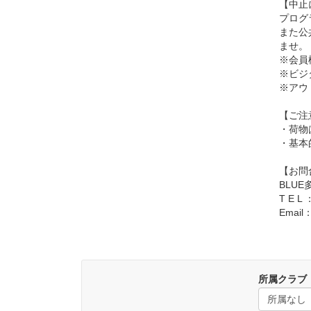
【中止
プログ
また公
ませ。
※会員
※ビジ
※アウ
【ご注
・荷物
・基本
【お問
BLU
T E L 
Email：
所属クラブ