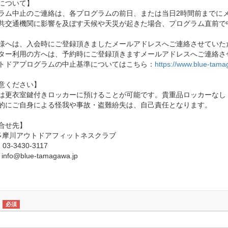
について】
ラム中止のご連絡は、各プログラムの前日、または当日2時間前までに
共交通機関に影響を及ぼす天候や天災が起きた場合、プログラム直前で
様へは、入会時にご登録頂きましたメールアドレスへご連絡させていた
ター利用の方へは、予約時にご登録頂きますメールアドレスへご連絡さ
トドアプログラムの中止基準についてはこちら：
https://www.blue-tama
意ください】
は更衣室鍵付きロッカーに預けることが可能です。貴重品ロッカーなし
的にご自身による怪我や事故・盗難紛失は、自己責任となります。
合せ先】
E多摩川アウトドアフィットネスクラブ
：03-3430-3117
info@blue-tamagawa.jp
必須