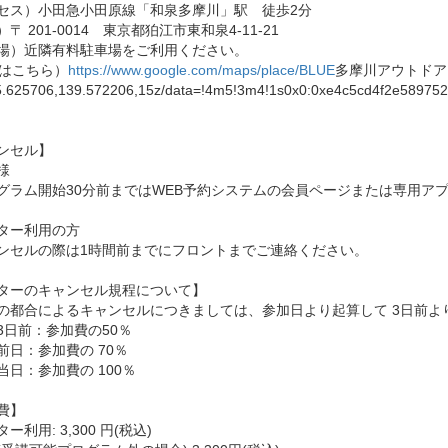
セス）小田急小田原線「和泉多摩川」駅 徒歩2分
〒 201-0014 東京都狛江市東和泉4-11-21
場）近隣有料駐車場をご利用ください。
Pはこちら）
https://www.google.com/maps/place/BLUE
多摩川アウトドア
625706,139.572206,15z/data=!4m5!3m4!1s0x0:0xe4c5cd4f2e589752
ンセル】
様
グラム開始30分前まではWEB予約システムの会員ページまたは専用アプ
ター利用の方
ンセルの際は1時間前までにフロントまでご連絡ください。
ターのキャンセル規程について】
の都合によるキャンセルにつきましては、参加日より起算して 3日前よ
3日前：参加費の50％
前日：参加費の 70％
当日：参加費の 100％
費】
ー利用: 3,300 円(税込)