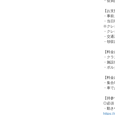
・会員(
【お支
・事前
・当日
※クレ
・クレジ
・交通系
・領収
【料金
・クラ
・施設
・ボル
【料金
・集合
・車で
【持参
◎必須
・動き
https:/