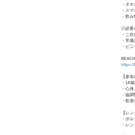
・タオ
・スマ
・飲み
◎必要
・ご自
・常備
・ビニ
BEAC
https:/
【参加
・18
・心身
・協調
・飲酒
【レン
・ボル
・レン