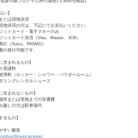
受講可能プログラム外の場合):3,300円(税込)
払い】
または現地決済
現地決済の方は、下記にてお支払いください。
ジットカード・電子マネーのみ
ットカード決済（Visa、Master、JCB）
IC（Suica、PASMO）
書の発行可能です。
に含まれるもの】
ス受講料
使用料（ロッカー・シャワー・パウダールーム）
ダリングレンタルシューズ
に含まれないもの】
場所または現地までの交通費
お越しの方は駐車場代
するもの】
やすい服装
/outdoorfitness.jp/wear/