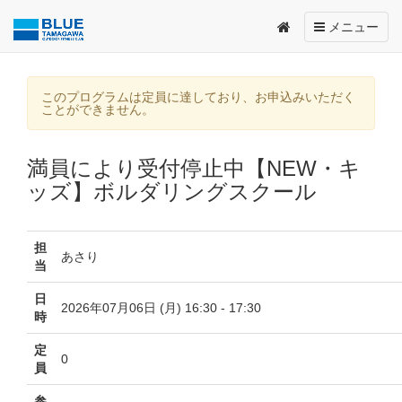
Toggle
メニュー
navigation
このプログラムは定員に達しており、お申込みいただく
ことができません。
満員により受付停止中【NEW・キ
ッズ】ボルダリングスクール
担
あさり
当
日
2026年07月06日 (月) 16:30 - 17:30
時
定
0
員
参