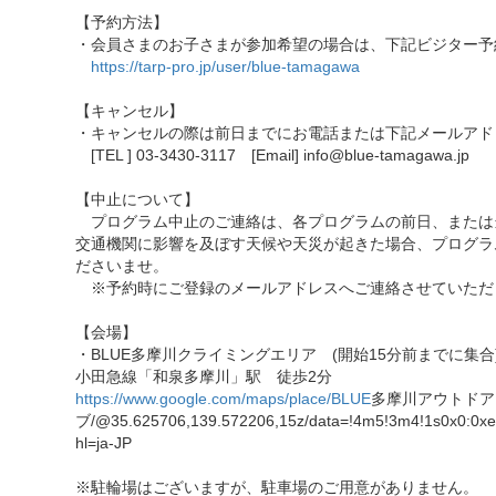
【予約方法】
・会員さまのお子さまが参加希望の場合は、下記ビジター予
https://tarp-pro.jp/user/blue-tamagawa
【キャンセル】
・キャンセルの際は前日までにお電話または下記メールアド
[TEL ] 03-3430-3117 [Email] info@blue-tamagawa.jp
【中止について】
プログラム中止のご連絡は、各プログラムの前日、または
交通機関に影響を及ぼす天候や天災が起きた場合、プログラ
ださいませ。
※予約時にご登録のメールアドレスへご連絡させていただ
【会場】
・BLUE多摩川クライミングエリア (開始15分前までに集合
小田急線「和泉多摩川」駅 徒歩2分
https://www.google.com/maps/place/BLUE
多摩川アウトドア
ブ/@35.625706,139.572206,15z/data=!4m5!3m4!1s0x0:0x
hl=ja-JP
※駐輪場はございますが、駐車場のご用意がありません。