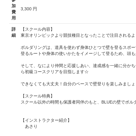
加
3,300 円
費
用
詳
【スクール内容】
細
東京オリンピックより競技種目となったことで注目されるよ
ボルダリングは、道具を使わず身体ひとつで壁を登るスポー
登るルートや身体の使いかたをイメージして登るため、頭も
そして、なにより仲間と応援しあい、達成感を一緒に分かち
ら初級コースクリアを目指します☆
できなくても大丈夫！自分のペースで壁登りを楽しみましょ
【スクール特典】
スクール以外の時間も保護者同伴のもと、BLUEの壁でボル
【インストラクター紹介】
あさり