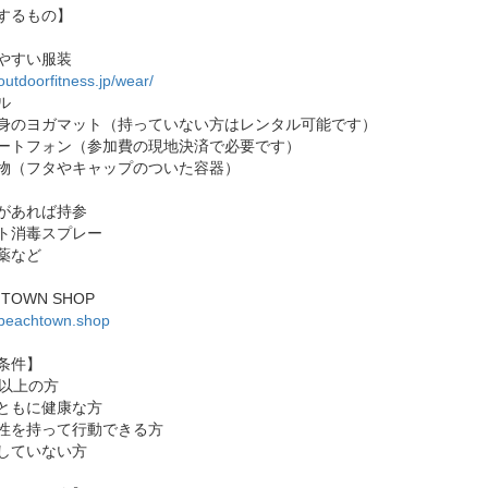
するもの】
やすい服装
/outdoorfitness.jp/wear/
ル
身のヨガマット（持っていない方はレンタル可能です）
ートフォン（参加費の現地決済で必要です）
物（フタやキャップのついた容器）
があれば持参
ト消毒スプレー
薬など
HTOWN SHOP
//beachtown.shop
条件】
歳以上の方
ともに健康な方
性を持って行動できる方
していない方