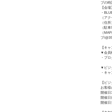
ブの時
【会場
・BL
（アク
（住所）
（駐車
（MA
ブ/@35.
【キャ
▼会員
・プロ
▼ビジ
・キャ
【ビジ
お客様
開催日
開催日
開催日