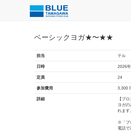
ベーシックヨガ★〜★★
担当
テル
日時
2026年
定員
24
参加費用
3,300
詳細
【プロ
ヨガの
れます
※「プ
電話で