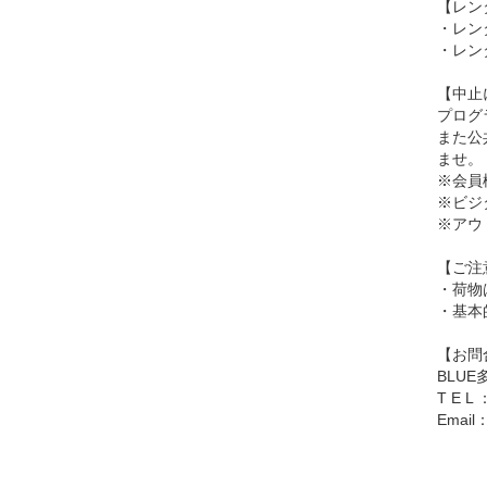
【レン
・レン
・レン
【中止
プログ
また公
ませ。
※会員
※ビジ
※アウ
【ご注
・荷物
・基本
【お問
BLU
T E L 
Email：