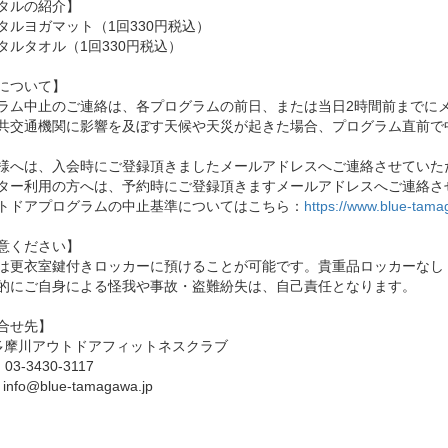
タルの紹介】
タルヨガマット（1回330円税込）
タルタオル（1回330円税込）
について】
ラム中止のご連絡は、各プログラムの前日、または当日2時間前までに
共交通機関に影響を及ぼす天候や天災が起きた場合、プログラム直前で
様へは、入会時にご登録頂きましたメールアドレスへご連絡させていた
ター利用の方へは、予約時にご登録頂きますメールアドレスへご連絡さ
トドアプログラムの中止基準についてはこちら：
https://www.blue-tama
意ください】
は更衣室鍵付きロッカーに預けることが可能です。貴重品ロッカーなし
的にご自身による怪我や事故・盗難紛失は、自己責任となります。
合せ先】
E多摩川アウトドアフィットネスクラブ
：03-3430-3117
info@blue-tamagawa.jp