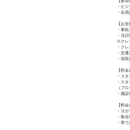
【参加
・ビジタ
・会員(
【お支
・事前
・当日
※クレ
・クレジ
・交通系
・領収
【料金
・スタ
・スタ
（ブロ
・施設
【料金
・ヨガ
・集合
・車で