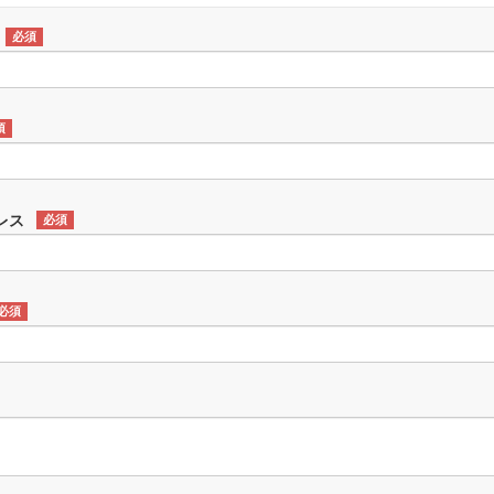
必須
須
レス
必須
必須