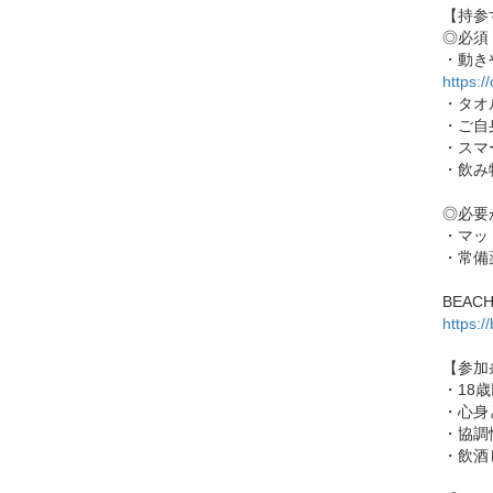
【持参
◎必須
・動き
https:/
・タオ
・ご自
・スマ
・飲み
◎必要
・マッ
・常備
BEAC
https:
【参加
・18
・心身
・協調
・飲酒