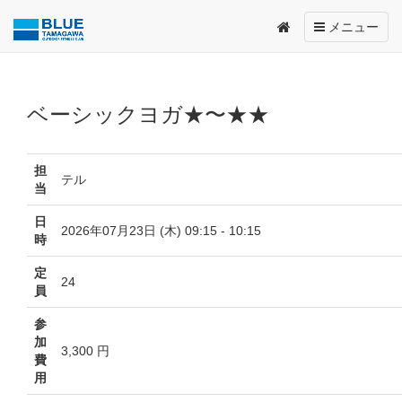
Toggle
メニュー
navigation
ベーシックヨガ★〜★★
担
テル
当
日
2026年07月23日 (木) 09:15 - 10:15
時
定
24
員
参
加
3,300 円
費
用