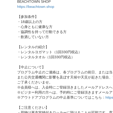
BEACHTOWN SHOP
https://beachtown.shop
【参加条件】
・18歳以上の方
・心身ともに健康な方
・協調性を持って行動できる方
・飲酒していない方
【レンタルの紹介】
・レンタルヨガマット（1回330円税込）
・レンタルタオル（1回330円税込）
【中止について】
プログラム中止のご連絡は、各プログラムの前日、または当
また公共交通機関に影響を及ぼす天候や天災が起きた場合、
ご了承くださいませ。
※会員様へは、入会時にご登録頂きましたメールアドレスへ
※ビジター利用の方へは、予約時にご登録頂きますメールア
※アウトドアプログラムの中止基準についてはこちら：
http
【ご注意ください】
・荷物は更衣室鍵付きロッカーに預けることが可能です。貴