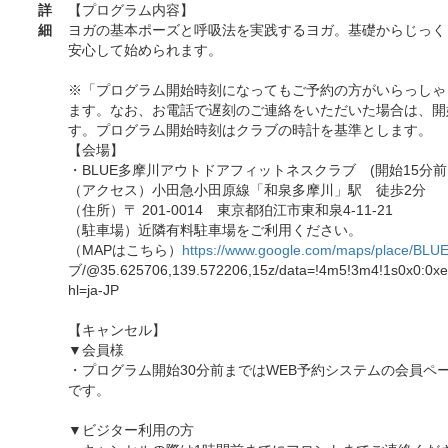
詳
【プログラム内容】
細
ヨガの基本ポーズと呼吸法を実践するヨガ。基礎からじっく
安心して始められます。
※「プログラム開始時刻になってもご予約の方がいらっしゃ
ます。なお、お電話で遅刻のご連絡をいただいた場合は、開
す。プログラム開始時刻はクラブの時計を基準とします。
【会場】
・BLUE多摩川アウトドアフィットネスクラブ (開始15分前
（アクセス）小田急小田原線「和泉多摩川」駅 徒歩2分
（住所）〒 201-0014 東京都狛江市東和泉4-11-21
（駐車場）近隣有料駐車場をご利用ください。
（MAPはこちら）
https://www.google.com/maps/place/BLU
ブ/@35.625706,139.572206,15z/data=!4m5!3m4!1s0x0:0x
hl=ja-JP
【キャンセル】
▼会員様
・プログラム開始30分前まではWEB予約システムの会員ペ
です。
▼ビジター利用の方