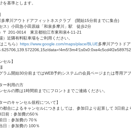
計を基準とします。
】
UE多摩川アウトドアフィットネスクラブ (開始15分前までに集合)
セス）小田急小田原線「和泉多摩川」駅 徒歩2分
〒 201-0014 東京都狛江市東和泉4-11-21
場）近隣有料駐車場をご利用ください。
Pはこちら）
https://www.google.com/maps/place/BLUE
多摩川アウトドア
625706,139.572206,15z/data=!4m5!3m4!1s0x0:0xe4c5cd4f2e589752
ンセル】
様
グラム開始30分前まではWEB予約システムの会員ページまたは専用アプ
ター利用の方
ンセルの際は1時間前までにフロントまでご連絡ください。
ターのキャンセル規程について】
の都合によるキャンセルにつきましては、参加日より起算して 3日前よ
3日前：参加費の50％
前日：参加費の 70％
当日：参加費の 100％