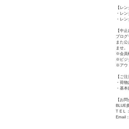
【レン
・レン
・レン
【中止
プログ
また公
ませ。
※会員
※ビジ
※アウ
【ご注
・荷物
・基本
【お問
BLU
T E L 
Email：