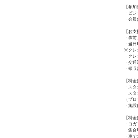
【参加
・ビジタ
・会員(
【お支
・事前
・当日
※クレ
・クレジ
・交通系
・領収
【料金
・スタ
・スタ
（ブロ
・施設
【料金
・ヨガ
・集合
・車で