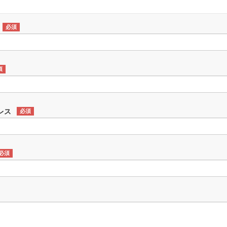
必須
須
レス
必須
必須