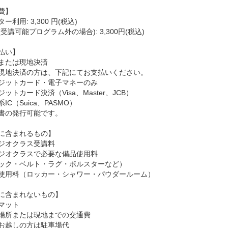
費】
ー利用: 3,300 円(税込)
受講可能プログラム外の場合): 3,300円(税込)
払い】
または現地決済
現地決済の方は、下記にてお支払いください。
ジットカード・電子マネーのみ
ットカード決済（Visa、Master、JCB）
IC（Suica、PASMO）
書の発行可能です。
に含まれるもの】
ジオクラス受講料
ジオクラスで必要な備品使用料
ック・ベルト・ラグ・ボルスターなど）
使用料（ロッカー・シャワー・パウダールーム）
に含まれないもの】
マット
場所または現地までの交通費
お越しの方は駐車場代