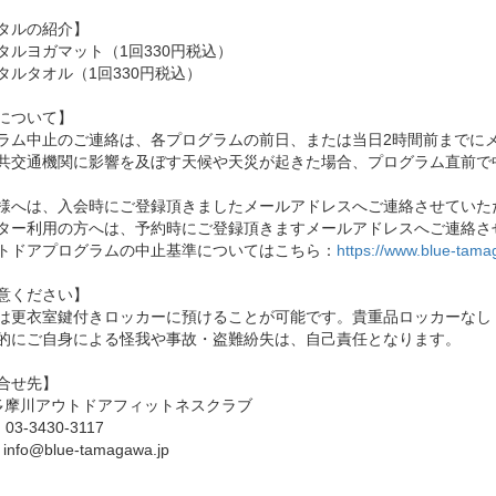
タルの紹介】
タルヨガマット（1回330円税込）
タルタオル（1回330円税込）
について】
ラム中止のご連絡は、各プログラムの前日、または当日2時間前までに
共交通機関に影響を及ぼす天候や天災が起きた場合、プログラム直前で
様へは、入会時にご登録頂きましたメールアドレスへご連絡させていた
ター利用の方へは、予約時にご登録頂きますメールアドレスへご連絡さ
トドアプログラムの中止基準についてはこちら：
https://www.blue-tama
意ください】
は更衣室鍵付きロッカーに預けることが可能です。貴重品ロッカーなし
的にご自身による怪我や事故・盗難紛失は、自己責任となります。
合せ先】
E多摩川アウトドアフィットネスクラブ
：03-3430-3117
info@blue-tamagawa.jp