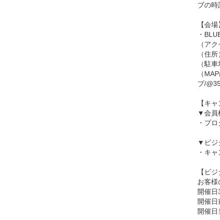
ブの時
【会場
・BL
（アク
（住所）
（駐車
（MA
ブ/@35.
【キャ
▼会員
・プロ
▼ビジ
・キャ
【ビジ
お客様
開催日
開催日
開催日