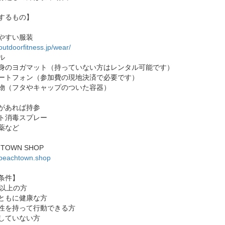
するもの】
やすい服装
/outdoorfitness.jp/wear/
ル
身のヨガマット（持っていない方はレンタル可能です）
ートフォン（参加費の現地決済で必要です）
物（フタやキャップのついた容器）
があれば持参
ト消毒スプレー
薬など
HTOWN SHOP
//beachtown.shop
条件】
歳以上の方
ともに健康な方
性を持って行動できる方
していない方