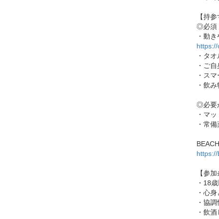
【持参
◎必須
・動き
https:/
・タオ
・ご自
・スマ
・飲み
◎必要
・マッ
・常備
BEAC
https:
【参加
・18
・心身
・協調
・飲酒