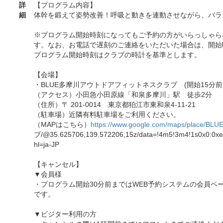
詳
【プログラム内容】
細
体幹を鍛えて姿勢改善！呼吸と動きを連動させながら、バラ
※プログラム開始時刻になってもご予約の方がいらっしゃら
す。なお、お電話で遅刻のご連絡をいただいた場合は、開始
プログラム開始時刻はクラブの時計を基準とします。
【会場】
・BLUE多摩川アウトドアフィットネスクラブ (開始15分前
（アクセス）小田急小田原線「和泉多摩川」駅 徒歩2分
（住所）〒 201-0014 東京都狛江市東和泉4-11-21
（駐車場）近隣有料駐車場をご利用ください。
（MAPはこちら）
https://www.google.com/maps/place/BLU
ブ/@35.625706,139.572206,15z/data=!4m5!3m4!1s0x0:0x
hl=ja-JP
【キャンセル】
▼会員様
・プログラム開始30分前まではWEB予約システムの会員ペ
です。
▼ビジター利用の方