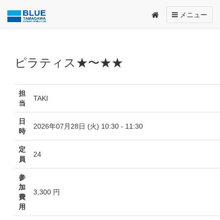
Toggle
メニュー
navigation
ピラティス★〜★★
担
TAKI
当
日
2026年07月28日 (火) 10:30 - 11:30
時
定
24
員
参
加
3,300 円
費
用