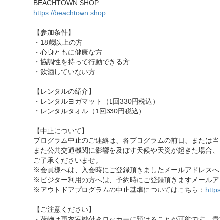
BEACHTOWN SHOP
https://beachtown.shop
【参加条件】
・18歳以上の方
・心身ともに健康な方
・協調性を持って行動できる方
・飲酒していない方
【レンタルの紹介】
・レンタルヨガマット（1回330円税込）
・レンタルタオル（1回330円税込）
【中止について】
プログラム中止のご連絡は、各プログラムの前日、または当
また公共交通機関に影響を及ぼす天候や天災が起きた場合、
ご了承くださいませ。
※会員様へは、入会時にご登録頂きましたメールアドレスへ
※ビジター利用の方へは、予約時にご登録頂きますメールア
※アウトドアプログラムの中止基準についてはこちら：
http
【ご注意ください】
・荷物は更衣室鍵付きロッカーに預けることが可能です。貴