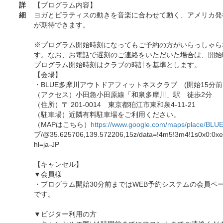
詳
【プログラム内容】
細
ヨガとピラティスの動きを音楽に合わせて動く、アメリカ発
が期待できます。
※プログラム開始時刻になってもご予約の方がいらっしゃら
す。なお、お電話で遅刻のご連絡をいただいた場合は、開始
プログラム開始時刻はクラブの時計を基準とします。
【会場】
・BLUE多摩川アウトドアフィットネスクラブ (開始15分前
（アクセス）小田急小田原線「和泉多摩川」駅 徒歩2分
（住所）〒 201-0014 東京都狛江市東和泉4-11-21
（駐車場）近隣有料駐車場をご利用ください。
（MAPはこちら）
https://www.google.com/maps/place/BLU
ブ/@35.625706,139.572206,15z/data=!4m5!3m4!1s0x0:0x
hl=ja-JP
【キャンセル】
▼会員様
・プログラム開始30分前まではWEB予約システムの会員ペ
です。
▼ビジター利用の方