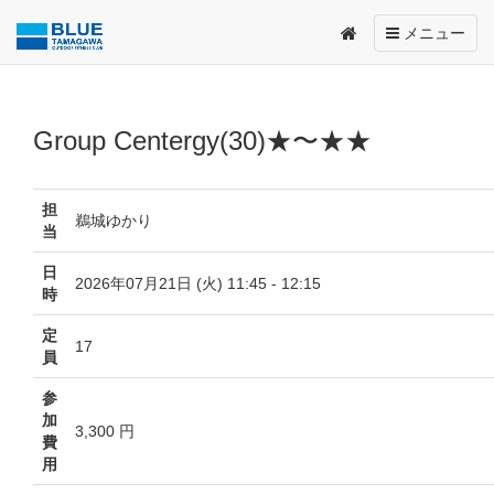
Toggle
メニュー
navigation
Group Centergy(30)★〜★★
担
鵜城ゆかり
当
日
2026年07月21日 (火) 11:45 - 12:15
時
定
17
員
参
加
3,300 円
費
用