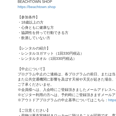
BEACHTOWN SHOP
https://beachtown.shop
【参加条件】
・18歳以上の方
・心身ともに健康な方
・協調性を持って行動できる方
・飲酒していない方
【レンタルの紹介】
・レンタルヨガマット（1回330円税込）
・レンタルタオル（1回330円税込）
【中止について】
プログラム中止のご連絡は、各プログラムの前日、または当
また公共交通機関に影響を及ぼす天候や天災が起きた場合、
ご了承くださいませ。
※会員様へは、入会時にご登録頂きましたメールアドレスへ
※ビジター利用の方へは、予約時にご登録頂きますメールア
※アウトドアプログラムの中止基準についてはこちら：
http
【ご注意ください】
・荷物は更衣室鍵付きロッカーに預けることが可能です。貴