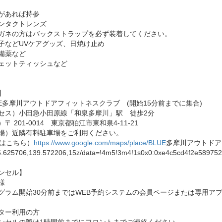
があれば持参
ンタクトレンズ
ネの方はバックストラップを必ず装着してください。
などUVケアグッズ、日焼け止め
備薬など
ットティッシュなど
】
UE多摩川アウトドアフィットネスクラブ (開始15分前までに集合)
セス）小田急小田原線「和泉多摩川」駅 徒歩2分
〒 201-0014 東京都狛江市東和泉4-11-21
場）近隣有料駐車場をご利用ください。
Pはこちら）
https://www.google.com/maps/place/BLUE
多摩川アウトドア
625706,139.572206,15z/data=!4m5!3m4!1s0x0:0xe4c5cd4f2e589752
ンセル】
様
グラム開始30分前まではWEB予約システムの会員ページまたは専用アプ
ター利用の方