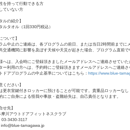
性を持って行動できる方
していない方
タルの紹介】
タルタオル（1回330円税込）
について】
ラム中止のご連絡は、各プログラムの前日、または当日2時間前までに
共交通機関に影響を及ぼす天候や天災が起きた場合、プログラム直前で
様へは、入会時にご登録頂きましたメールアドレスへご連絡させていた
ター利用の方へは、予約時にご登録頂きますメールアドレスへご連絡さ
トドアプログラムの中止基準についてはこちら：
https://www.blue-tama
意ください】
は更衣室鍵付きロッカーに預けることが可能です。貴重品ロッカーなし
的にご自身による怪我や事故・盗難紛失は、自己責任となります。
合せ先】
E多摩川アウトドアフィットネスクラブ
：03-3430-3117
info@blue-tamagawa.jp