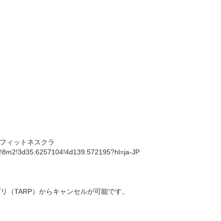
フィットネスクラ
!8m2!3d35.6257104!4d139.572195?hl=ja-JP
リ（TARP）からキャンセルが可能です。