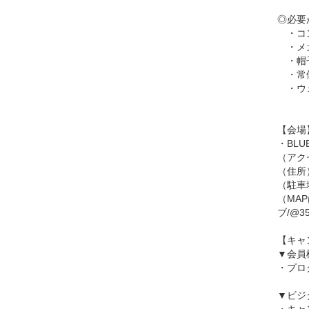
◎必要
・コ
・メガ
・帽子
・常
・ウェ
【会場
・BL
（アク
（住所）
（駐車
（MA
ブ/@35.
【キャ
▼会員
・プロ
▼ビジ