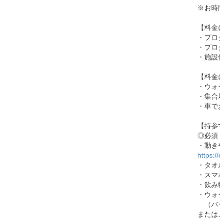
※お時
【料金
・プロ
・プロ
・施設
【料金
・ウォ
・集合
・車で
【持参
◎必須
・動き
https:/
・タオ
・スマ
・飲み
・ウォ
（バッ
または