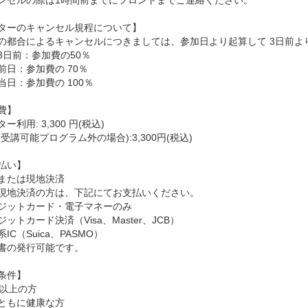
ンセルの際は1時間前までにフロントまでご連絡ください。
ターのキャンセル規程について】
の都合によるキャンセルにつきましては、参加日より起算して 3日前よ
3日前：参加費の50％
前日：参加費の 70％
当日：参加費の 100％
費】
ー利用: 3,300 円(税込)
受講可能プログラム外の場合):3,300円(税込)
払い】
または現地決済
現地決済の方は、下記にてお支払いください。
ジットカード・電子マネーのみ
ットカード決済（Visa、Master、JCB）
IC（Suica、PASMO）
書の発行可能です。
条件】
歳以上の方
ともに健康な方