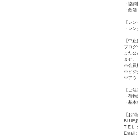
・協調
・飲酒
【レン
・レン
【中止
プログ
また公
ませ。
※会員
※ビジ
※アウ
【ご注
・荷物
・基本
【お問
BLU
T E L 
Email：