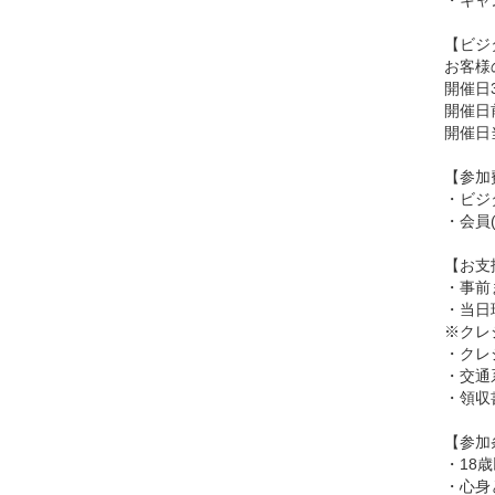
・キャ
【ビジ
お客様
開催日
開催日
開催日
【参加
・ビジタ
・会員(
【お支
・事前
・当日
※クレ
・クレジ
・交通系
・領収
【参加
・18
・心身