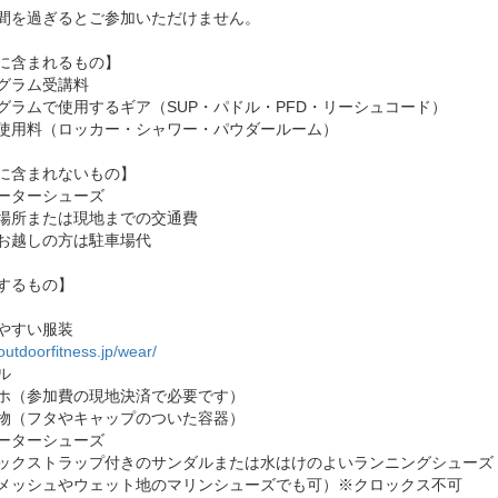
間を過ぎるとご参加いただけません。
に含まれるもの】
グラム受講料
グラムで使用するギア（SUP・パドル・PFD・リーシュコード）
使用料（ロッカー・シャワー・パウダールーム）
に含まれないもの】
ーターシューズ
場所または現地までの交通費
お越しの方は駐車場代
するもの】
やすい服装
/outdoorfitness.jp/wear/
ル
ホ（参加費の現地決済で必要です）
物（フタやキャップのついた容器）
ーターシューズ
クストラップ付きのサンダルまたは水はけのよいランニングシューズ
メッシュやウェット地のマリンシューズでも可）※クロックス不可