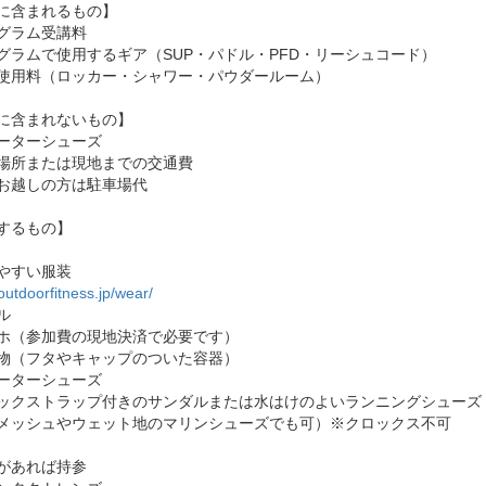
に含まれるもの】
グラム受講料
グラムで使用するギア（SUP・パドル・PFD・リーシュコード）
使用料（ロッカー・シャワー・パウダールーム）
に含まれないもの】
ーターシューズ
場所または現地までの交通費
お越しの方は駐車場代
するもの】
やすい服装
/outdoorfitness.jp/wear/
ル
ホ（参加費の現地決済で必要です）
物（フタやキャップのついた容器）
ーターシューズ
クストラップ付きのサンダルまたは水はけのよいランニングシューズ
メッシュやウェット地のマリンシューズでも可）※クロックス不可
があれば持参