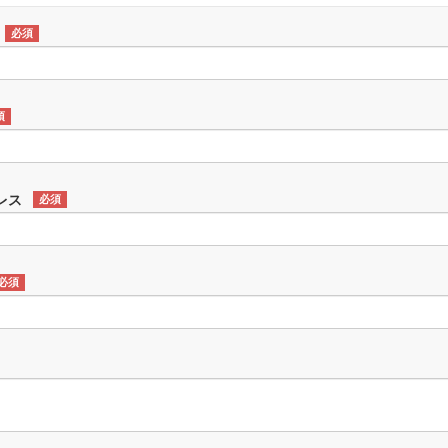
必須
須
レス
必須
必須