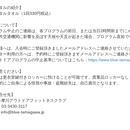
タルの紹介】
タルタオル（1回330円税込）
について】
ラム中止のご連絡は、各プログラムの前日、または当日2時間前までに
共交通機関に影響を及ぼす天候や天災が起きた場合、プログラム直前で
様へは、入会時にご登録頂きましたメールアドレスへご連絡させていた
ター利用の方へは、予約時にご登録頂きますメールアドレスへご連絡さ
トドアプログラムの中止基準についてはこちら：
https://www.blue-tama
意ください】
は更衣室鍵付きロッカーに預けることが可能です。貴重品ロッカーなし
的にご自身による怪我や事故・盗難紛失は、自己責任となります。
合せ先】
E多摩川アウトドアフィットネスクラブ
：03-3430-3117
info@blue-tamagawa.jp