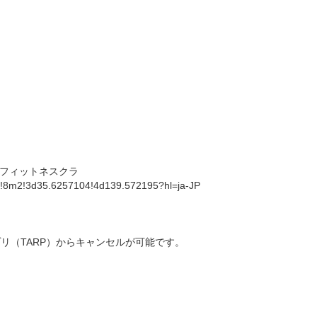
フィットネスクラ
!8m2!3d35.6257104!4d139.572195?hl=ja-JP
リ（TARP）からキャンセルが可能です。