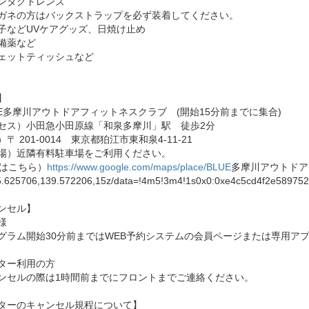
ンタクトレンズ
ネの方はバックストラップを必ず装着してください。
などUVケアグッズ、日焼け止め
備薬など
ットティッシュなど
】
UE多摩川アウトドアフィットネスクラブ (開始15分前までに集合)
セス）小田急小田原線「和泉多摩川」駅 徒歩2分
〒 201-0014 東京都狛江市東和泉4-11-21
場）近隣有料駐車場をご利用ください。
Pはこちら）
https://www.google.com/maps/place/BLUE
多摩川アウトドア
625706,139.572206,15z/data=!4m5!3m4!1s0x0:0xe4c5cd4f2e589752
ンセル】
様
グラム開始30分前まではWEB予約システムの会員ページまたは専用アプ
ター利用の方
ンセルの際は1時間前までにフロントまでご連絡ください。
ターのキャンセル規程について】