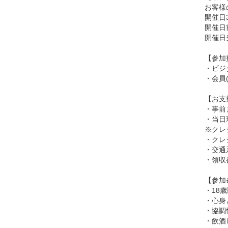
お客様
開催日
開催日
開催日
【参加
・ビジタ
・会員(
【お支
・事前
・当日
※クレ
・クレジ
・交通系
・領収
【参加
・18
・心身
・協調
・飲酒