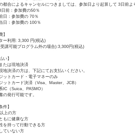
の都合によるキャンセルにつきましては、参加日より起算して 3日前よ
3日前：参加費の50％
前日：参加費の 70％
当日：参加費の 100％
費】
ー利用: 3,300 円(税込)
受講可能プログラム外の場合):3,300円(税込)
払い】
または現地決済
現地決済の方は、下記にてお支払いください。
ジットカード・電子マネーのみ
ットカード決済（Visa、Master、JCB）
IC（Suica、PASMO）
書の発行可能です。
条件】
歳以上の方
ともに健康な方
性を持って行動できる方
していない方