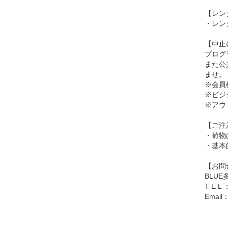
【レン
・レン
【中止
プログ
また公
ませ。
※会員
※ビジ
※アウ
【ご注
・荷物
・基本
【お問
BLU
T E L 
Email：