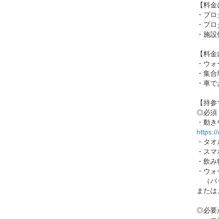
【料金
・プロ
・プロ
・施設
【料金
・ウォ
・集合
・車で
【持参
◎必須
・動き
https:/
・タオ
・スマ
・飲み
・ウォ
（バッ
または
◎必要