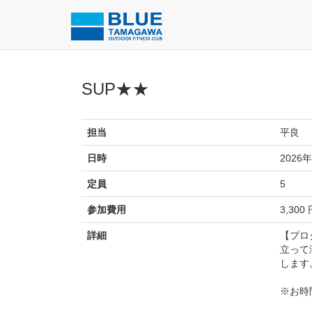
SUP★★
担当
平良
日時
2026年
定員
5
参加費用
3,300
詳細
【プロ
立って
します
※お時