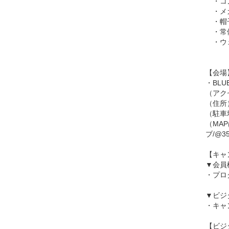
・コ
・メガ
・帽子
・常
・ウェ
【会場
・BL
（アク
（住所）
（駐車
（MA
ブ/@35.
【キャ
▼会員
・プロ
▼ビジ
・キャ
【ビジ