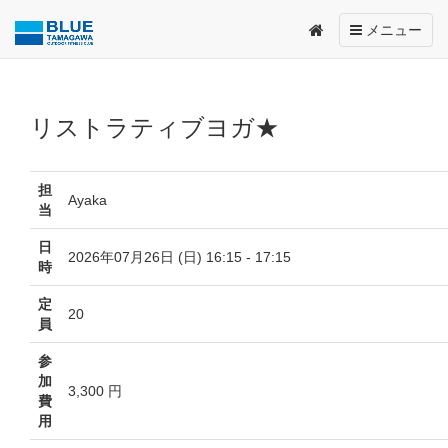
Toggle
メニュー
navigation
リストラティブヨガ★
担
Ayaka
当
日
2026年07月26日 (日) 16:15 - 17:15
時
定
20
員
参
加
3,300 円
費
用