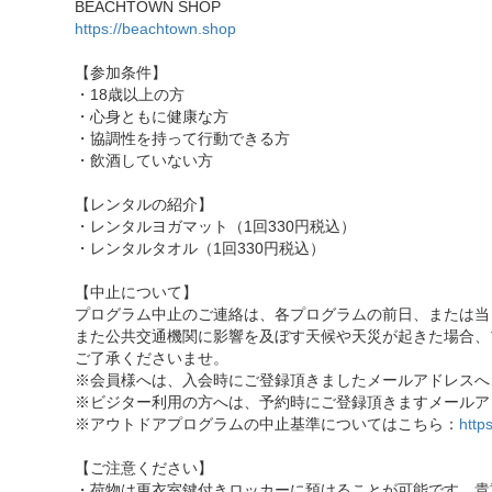
BEACHTOWN SHOP
https://beachtown.shop
【参加条件】
・18歳以上の方
・心身ともに健康な方
・協調性を持って行動できる方
・飲酒していない方
【レンタルの紹介】
・レンタルヨガマット（1回330円税込）
・レンタルタオル（1回330円税込）
【中止について】
プログラム中止のご連絡は、各プログラムの前日、または当
また公共交通機関に影響を及ぼす天候や天災が起きた場合、
ご了承くださいませ。
※会員様へは、入会時にご登録頂きましたメールアドレスへ
※ビジター利用の方へは、予約時にご登録頂きますメールア
※アウトドアプログラムの中止基準についてはこちら：
http
【ご注意ください】
・荷物は更衣室鍵付きロッカーに預けることが可能です。貴