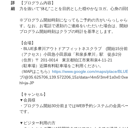
詳
【プログラム内容】
細
力を抜いて”休む”ことを目的とした穏やかなヨガ。心身の
※プログラム開始時刻になってもご予約の方がいらっしゃら
す。なお、お電話で遅刻のご連絡をいただいた場合は、開始
プログラム開始時刻はクラブの時計を基準とします。
【会場】
・BLUE多摩川アウトドアフィットネスクラブ (開始15分前
（アクセス）小田急小田原線「和泉多摩川」駅 徒歩2分
（住所）〒 201-0014 東京都狛江市東和泉4-11-21
（駐車場）近隣有料駐車場をご利用ください。
（MAPはこちら）
https://www.google.com/maps/place/BLU
ブ/@35.625706,139.572206,15z/data=!4m5!3m4!1s0x0:0x
hl=ja-JP
【キャンセル】
▼会員様
・プログラム開始30分前まではWEB予約システムの会員ペ
です。
▼ビジター利用の方