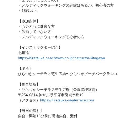
・まったくはじめての方
・ノルディックウォーキングの経験はあるが、初心者の方
・18歳以上
【参加条件】
・心身ともに健康な方
・飲酒していない方
・ノルディックウォーキング初心者の方
【インストラクター紹介】
北川進
https://hiratsuka.beachtown.co.jp/instructor/kitagawa
【場所】
ひらつかシーテラス芝生広場〜ひらつかビーチパークランコ
【集合場所】
・ひらつかシーテラス芝生広場（公園管理室前）
〒254-0814 神奈川県平塚市龍城ケ丘19
（アクセス）
https://hiratsuka-seaterrace.com
【当日の流れ】
集合：開始15分前に現地集合、受付