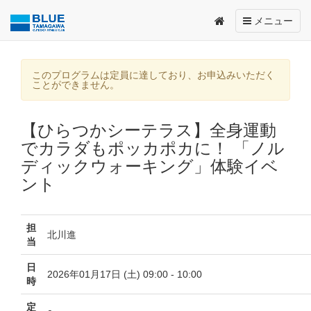
Toggle
メニュー
navigation
このプログラムは定員に達しており、お申込みいただく
ことができません。
【ひらつかシーテラス】全身運動
でカラダもポッカポカに！ 「ノル
ディックウォーキング」体験イベ
ント
担
北川進
当
日
2026年01月17日 (土) 09:00 - 10:00
時
定