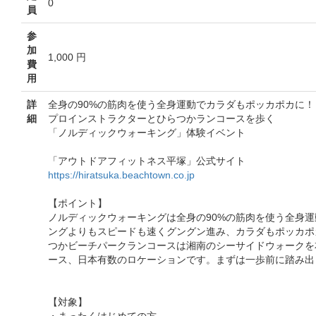
0
員
参
加
1,000 円
費
用
詳
全身の90%の筋肉を使う全身運動でカラダもポッカポカに！
細
プロインストラクターとひらつかランコースを歩く
「ノルディックウォーキング」体験イベント
「アウトドアフィットネス平塚」公式サイト
https://hiratsuka.beachtown.co.jp
【ポイント】
ノルディックウォーキングは全身の90%の筋肉を使う全身
ングよりもスピードも速くグングン進み、カラダもポッカポ
つかビーチパークランコースは湘南のシーサイドウォークを
ース、日本有数のロケーションです。まずは一歩前に踏み出
【対象】