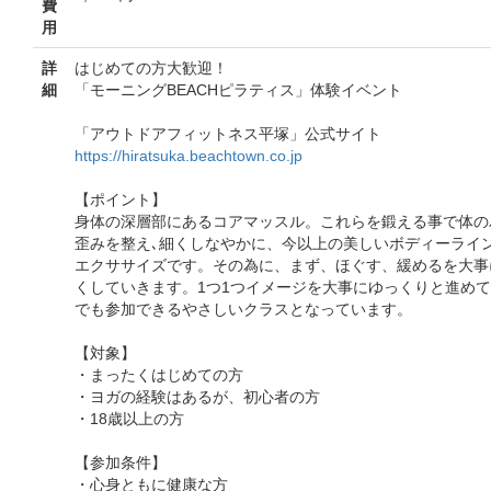
費
用
詳
はじめての方大歓迎！
細
「モーニングBEACHピラティス」体験イベント
「アウトドアフィットネス平塚」公式サイト
https://hiratsuka.beachtown.co.jp
【ポイント】
身体の深層部にあるコアマッスル。これらを鍛える事で体の
歪みを整え､細くしなやかに、今以上の美しいボディーライ
エクササイズです。その為に、まず、ほぐす、緩めるを大事
くしていきます。1つ1つイメージを大事にゆっくりと進め
でも参加できるやさしいクラスとなっています。
【対象】
・まったくはじめての方
・ヨガの経験はあるが、初心者の方
・18歳以上の方
【参加条件】
・心身ともに健康な方