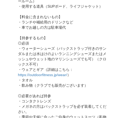
ールーム）
・使用する道具（SUPボード、ライフジャケット）
【料金に含まれないもの】
・ランチや補給用のドリンクなど
・車でお越しの方は駐車場代
【持参するもの】
◎必須
・ウォーターシューズ（バックストラップ付きのサン
ダルまたは水はけのよいランニングシューズまたはメ
ッシュやウェット地のマリンシューズでも可）（クロ
ックス不可）
・ウェアとギア（詳細はこちら：
https://outdoorfitness.jp/wear/
）
​・タオル
・飲み物（クラブでも販売がございます）
◎必要があれば持参
・コンタクトレンズ
・メガネの方はバックストラップを必ず装着してくだ
さい。
・季節や天候に合ったご自身のウェットスーツ（私物