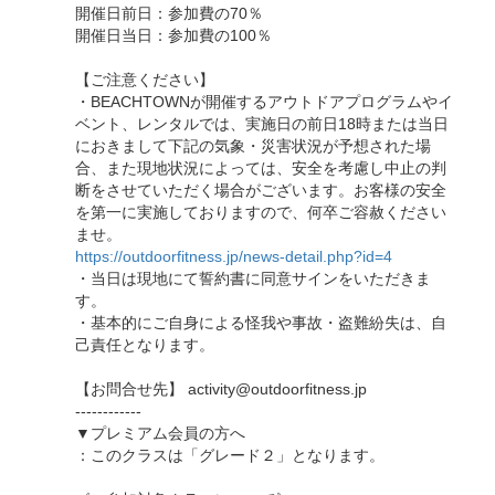
開催日前日：参加費の70％
開催日当日：参加費の100％
【ご注意ください】
・BEACHTOWNが開催するアウトドアプログラムやイ
ベント、レンタルでは、実施日の前日18時または当日
におきまして下記の気象・災害状況が予想された場
合、また現地状況によっては、安全を考慮し中止の判
断をさせていただく場合がございます。お客様の安全
を第一に実施しておりますので、何卒ご容赦ください
ませ。
https://outdoorfitness.jp/news-detail.php?id=4
・当日は現地にて誓約書に同意サインをいただきま
す。
・基本的にご自身による怪我や事故・盗難紛失は、自
己責任となります。
【お問合せ先】 activity@outdoorfitness.jp
------------
▼プレミアム会員の方へ
：このクラスは「グレード２」となります。