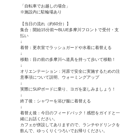
「自転車でお越しの場合」
※施設内に駐輪場あり
【当日の流れ（約60分）】
集合：開始15分前〜BLUE多摩川フロントで受付・支
払い
↓
着替：更衣室でラッシュガードや水着に着替える
↓
移動：目の前の多摩川へ道具を持って歩いて移動！
↓
オリエンテーション：河原で安全に実施するための注
意事項について説明、ウォーミングアップ
↓
実際にSUPボードに乗り、ヨガを楽しみましょう！
↓
終了後：シャワーを浴び服に着替える
↓
着替え後：今日のフィードバック！感想をガイドと一
緒にお話ください。
カフェが併設してありますので、ランチやドリンクを
飲んで、ゆっくりくつろいでお帰りください。