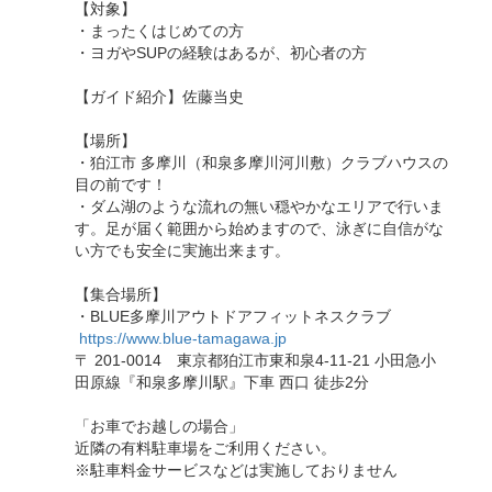
【対象】
・まったくはじめての方
・ヨガやSUPの経験はあるが、初心者の方
【ガイド紹介】佐藤当史
【場所】
・狛江市 多摩川（和泉多摩川河川敷）クラブハウスの
目の前です！
・ダム湖のような流れの無い穏やかなエリアで行いま
す。足が届く範囲から始めますので、泳ぎに自信がな
い方でも安全に実施出来ます。
【集合場所】
・BLUE多摩川アウトドアフィットネスクラブ
​
https://www.blue-tamagawa.jp
〒 201-0014 東京都狛江市東和泉4-11-21 小田急小
田原線『和泉多摩川駅』下車 西口 徒歩2分
「お車でお越しの場合」
近隣の有料駐車場をご利用ください。
※駐車料金サービスなどは実施しておりません