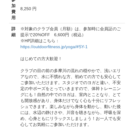
加
8,250 円
費
用
詳
※対象のクラブ会員（月額）は、参加時に会員証のご
細
提示で20%OFF 6,600円（税込）
※HP詳細はこちら：
https://outdoorfitness.jp/yoga/#SY-1
はじめての方大歓迎！
クラブの目の前の多摩川の流れの穏やかで、浅いエリ
アなので、水に不慣れな方、初めての方でも安心して
ご参加いただけます。スタジオでのヨガと違い、不安
定の中ポーズをとっていきますので、体幹トレーニン
グにも！自然の中でのヨガは、室内とことなり、とて
も開放感があり、身体だけでなく心も十分にリフレッ
シュできます。楽しみながら身体を動かし、動いた後
には、水辺の静けさや、川音を聴きながら、呼吸を深
め、心身ともにリラックスしましょう！お一人でも安
心してお気軽にご参加いただけます。