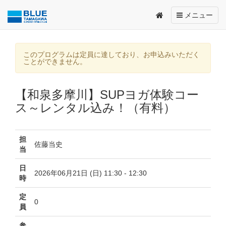
Toggle
メニュー
navigation
このプログラムは定員に達しており、お申込みいただく
ことができません。
【和泉多摩川】SUPヨガ体験コー
ス～レンタル込み！（有料）
担
佐藤当史
当
日
2026年06月21日 (日) 11:30 - 12:30
時
定
0
員
参