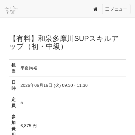
Toggle
メニュー
navigation
【有料】和泉多摩川SUPスキルア
ップ（初・中級）
担
平良尚裕
当
日
2026年06月16日 (火) 09:30 - 11:30
時
定
5
員
参
加
6,875 円
費
用