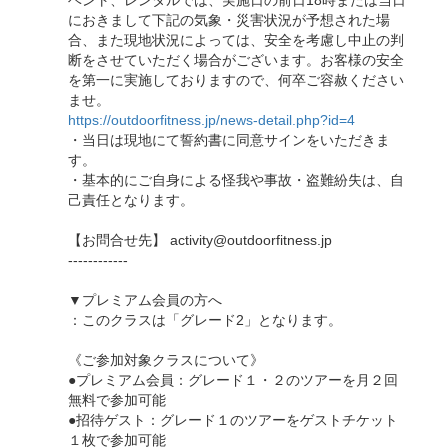
ベント、レンタルでは、実施日の前日18時または当日
におきまして下記の気象・災害状況が予想された場
合、また現地状況によっては、安全を考慮し中止の判
断をさせていただく場合がございます。お客様の安全
を第一に実施しておりますので、何卒ご容赦ください
ませ。
https://outdoorfitness.jp/news-detail.php?id=4
・当日は現地にて誓約書に同意サインをいただきま
す。
・基本的にご自身による怪我や事故・盗難紛失は、自
己責任となります。
【お問合せ先】 activity@outdoorfitness.jp
------------
▼プレミアム会員の方へ
：このクラスは「グレード2」となります。
《ご参加対象クラスについて》
●プレミアム会員：グレード１・２のツアーを月２回
無料で参加可能
●招待ゲスト：グレード１のツアーをゲストチケット
１枚で参加可能