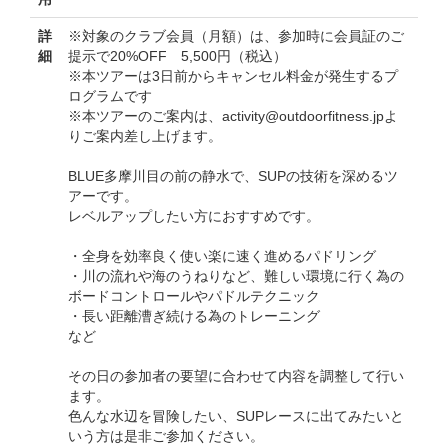
詳
※対象のクラブ会員（月額）は、参加時に会員証のご
細
提示で20%OFF 5,500円（税込）
※本ツアーは3日前からキャンセル料金が発生するプ
ログラムです
※本ツアーのご案内は、activity@outdoorfitness.jpよ
りご案内差し上げます。
BLUE多摩川目の前の静水で、SUPの技術を深めるツ
アーです。
レベルアップしたい方におすすめです。
・全身を効率良く使い楽に速く進めるパドリング
・川の流れや海のうねりなど、難しい環境に行く為の
ボードコントロールやパドルテクニック
・長い距離漕ぎ続ける為のトレーニング
など
その日の参加者の要望に合わせて内容を調整して行い
ます。
色んな水辺を冒険したい、SUPレースに出てみたいと
いう方は是非ご参加ください。