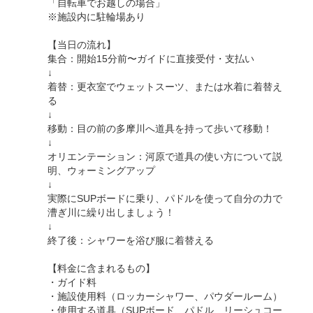
「自転車でお越しの場合」
※施設内に駐輪場あり
【当日の流れ】
集合：開始15分前〜ガイドに直接受付・支払い
↓
着替：更衣室でウェットスーツ、または水着に着替え
る
↓
移動：目の前の多摩川へ道具を持って歩いて移動！
↓
オリエンテーション：河原で道具の使い方について説
明、ウォーミングアップ
↓
実際にSUPボードに乗り、パドルを使って自分の力で
漕ぎ川に繰り出しましょう！
↓
終了後：シャワーを浴び服に着替える
【料金に含まれるもの】
・ガイド料
・施設使用料（ロッカーシャワー、パウダールーム）
・使用する道具（SUPボード、パドル、リーシュコー