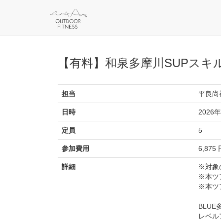
【有料】和泉多摩川SUPスキ
担当
平良尚
日時
2026年
定員
5
参加費用
6,875
詳細
※対象
※本ツ
※本ツア
BLU
レベル