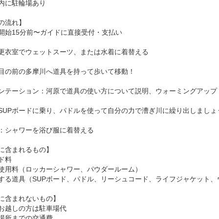
内に駐輪場あり
の流れ】
開始15分前〜ガイドに直接受付・支払い
更衣室でウェットスーツ、または水着に着替える
目の前の多摩川へ道具を持って歩いて移動！
ンテーション：河原で道具の使い方について説明、ウォーミングアップ
SUPボードに乗り、パドルを使って自分の力で漕ぎ川に繰り出しましょ
：シャワーを浴び服に着替える
に含まれるもの】
ド料
使用料（ロッカーシャワー、パウダールーム）
する道具（SUPボード、パドル、リーシュコード、ライフジャケット、
に含まれないもの】
お越しの方は駐車場代
場所までの交通費