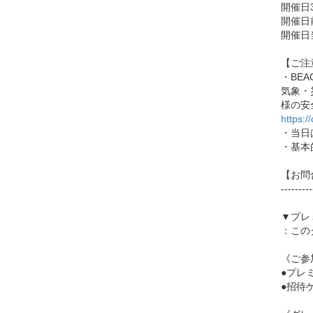
開催日
開催日
開催日
【ご注
・BE
気象・
様の安
https:/
・当日
・基本
【お問合せ
---------
▼プレ
：この
《ご参
●プレ
●招待