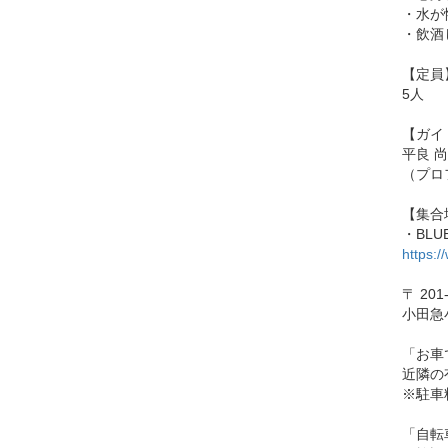
・水が
・飲酒
【定員
5人
【ガイ
平良 
（プロ
【集合
・BL
https:
〒 20
小田急
「お車
近隣の
※駐車
「自転