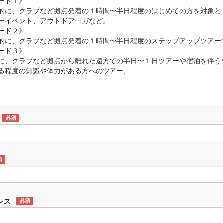
ード１》
に、クラブなど拠点発着の１時間〜半日程度のはじめての方を対象と
ーイベント、アウトドアヨガなど。
ード２》
に、クラブなど拠点発着の１時間〜半日程度のステップアップツアー
ード３》
に、クラブなど拠点から離れた遠方での半日〜１日ツアーや宿泊を伴う
る程度の知識や体力がある方へのツアー,
必須
須
レス
必須