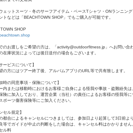
ウェットスーツ・冬のサーフアイテム・ベースTシャツ・ONランニン
ントなどは「BEACHTOWN SHOP」でもご購入が可能です。
HTOWN SHOP
//beachtown.shop
のお渡しをご希望の方は、「activity@outdoorfitness.jp」へお問
の在庫状況によっては後日送付の場合もございます。
サービスについて】
望の方にはツアー終了後、アルバムアプリのURL等で共有致します。
加時の同意事項・保険について】
ー内または移動時におけるお客様ご自身による怪我や事故・盗難紛失は
保険に加入しており、運営企業（当社）の責任によるお客様の怪我等に
スポーツ傷害保険等にご加入ください。
ンセル規定】
の都合によるキャンセルにつきましては、参加日より起算して3日前よ
良等でガイドが中止の判断をした場合は、キャンセル料はかかりません
セル料