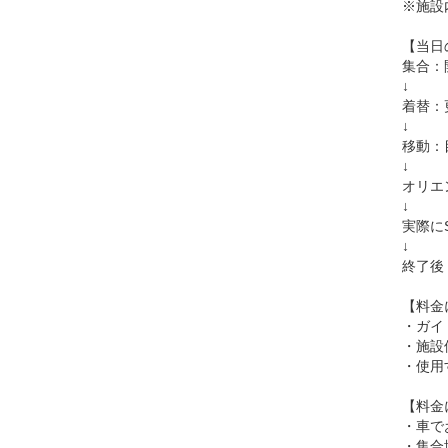
※施設
【当日
集合：
↓
着替：
↓
移動：
↓
オリエ
↓
実際に
↓
終了後
【料金
・ガイ
・施設
・使用
【料金
・車で
・集合