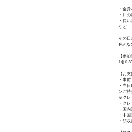
・全身
・川の
・長い
など
その日
色んな
【参加
1名6,
【お支
・事前
・当日
ンご持
※クレ
・クレジ
・国内系
・中国系
・領収