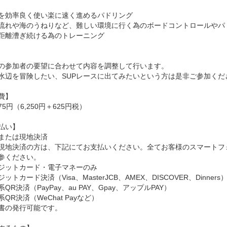
を効率良く使い楽に速く進めるパドリング
流れや海のうねりなど、難しい環境に行く為のボードコントロールやパ
距離漕ぎ続ける為のトレーニング
の参加者の要望に合わせて内容を調整して行います。
水辺を冒険したい、SUPレースに出てみたいという方は是非ご参加くだ
費】
875円（6,250円＋625円税）
払い】
または現地決済
現地決済の方は、下記にてお支払いください。全てお客様のスマートフ
参ください。
ジットカード・電子マネーのみ
ットカード決済（Visa、MasterJCB、AMEX、DISCOVER、Dinners
QR決済（PayPay、au PAY、Gpay、アップルPAY）
QR決済（WeChat Payなど）
書の発行可能です。