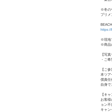
※冬の
プリメ
BEAC
https:
※現地で
※商品
【写真
・ご希
【ご参
本ツア
償責任
自身で
【キャ
お客様
ョン不
キャン