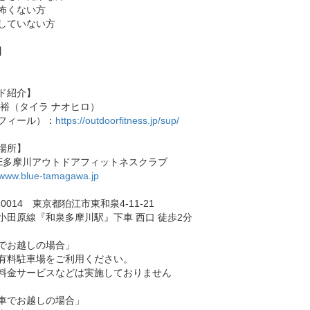
怖くない方
していない方
】
ド紹介】
尚裕（タイラ ナオヒロ）
フィール）：
https://outdoorfitness.jp/sup/
場所】
UE多摩川アウトドアフィットネスクラブ
//www.blue-tamagawa.jp
1-0014 東京都狛江市東和泉4-11-21
小田原線『和泉多摩川駅』下車 西口 徒歩2分
でお越しの場合」
有料駐車場をご利用ください。
料金サービスなどは実施しておりません
車でお越しの場合」