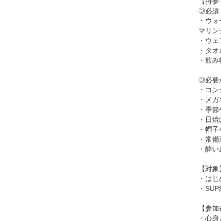
【持参
◎必須
・ウォ
マリン
・ウェ
・タオ
・飲み
◎必要
・コン
・メガ
・季節
・日焼
・帽子
・常備
・酔い
【対象
・はじ
・SU
【参加
・心身