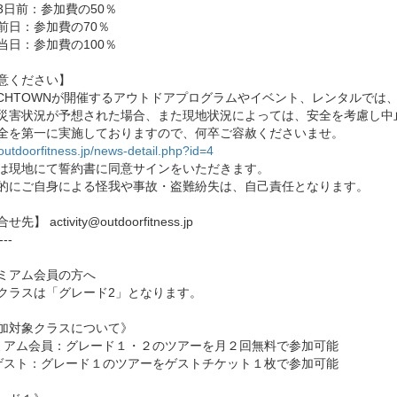
3日前：参加費の50％
前日：参加費の70％
当日：参加費の100％
意ください】
ACHTOWNが開催するアウトドアプログラムやイベント、レンタルでは
災害状況が予想された場合、また現地状況によっては、安全を考慮し中
全を第一に実施しておりますので、何卒ご容赦くださいませ。
/outdoorfitness.jp/news-detail.php?id=4
は現地にて誓約書に同意サインをいただきます。
的にご自身による怪我や事故・盗難紛失は、自己責任となります。
先】 activity@outdoorfitness.jp
---
ミアム会員の方へ
クラスは「グレード2」となります。
加対象クラスについて》
ミアム会員：グレード１・２のツアーを月２回無料で参加可能
ゲスト：グレード１のツアーをゲストチケット１枚で参加可能