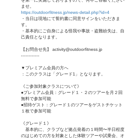
を第一に実施しておりますので、何卒ご容赦ください
ませ。
https://outdoorfitness.jp/news-detail.php?id=4
・当日は現地にて誓約書に同意サインをいただきま
す。
・基本的にご自身による怪我や事故・盗難紛失は、自
己責任となります。
【お問合せ先】 activity@outdoorfitness.jp
------------
▼プレミアム会員の方へ
：このクラスは「グレード1」となります。
《ご参加対象クラスについて》
●プレミアム会員：グレード１・２のツアーを月２回
無料で参加可能
●招待ゲスト：グレード１のツアーをゲストチケット
１枚で参加可能
《グレード１》
基本的に、クラブなど拠点発着の１時間〜半日程度
のはじめての方を対象とした体験ツアーや試乗会、オ