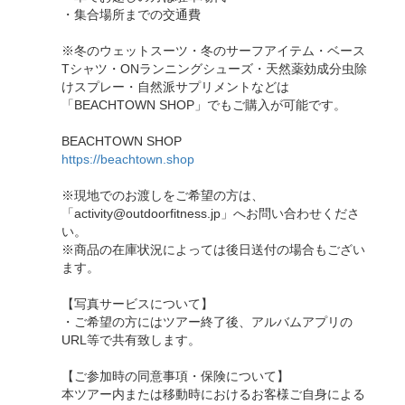
・集合場所までの交通費
※冬のウェットスーツ・冬のサーフアイテム・ベース
Tシャツ・ONランニングシューズ・天然薬効成分虫除
けスプレー・自然派サプリメントなどは
「BEACHTOWN SHOP」でもご購入が可能です。
BEACHTOWN SHOP
https://beachtown.shop
※現地でのお渡しをご希望の方は、
「activity@outdoorfitness.jp」へお問い合わせくださ
い。
※商品の在庫状況によっては後日送付の場合もござい
ます。
【写真サービスについて】
・ご希望の方にはツアー終了後、アルバムアプリの
URL等で共有致します。
【ご参加時の同意事項・保険について】
本ツアー内または移動時におけるお客様ご自身による