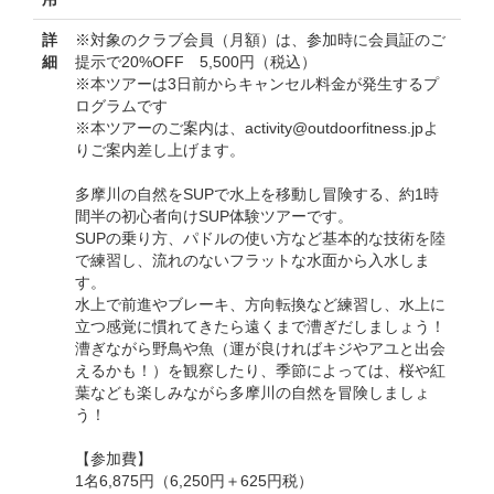
詳
※対象のクラブ会員（月額）は、参加時に会員証のご
細
提示で20%OFF 5,500円（税込）
※本ツアーは3日前からキャンセル料金が発生するプ
ログラムです
※本ツアーのご案内は、activity@outdoorfitness.jpよ
りご案内差し上げます。
多摩川の自然をSUPで水上を移動し冒険する、約1時
間半の初心者向けSUP体験ツアーです。
SUPの乗り方、パドルの使い方など基本的な技術を陸
で練習し、流れのないフラットな水面から入水しま
す。
水上で前進やブレーキ、方向転換など練習し、水上に
立つ感覚に慣れてきたら遠くまで漕ぎだしましょう！
漕ぎながら野鳥や魚（運が良ければキジやアユと出会
えるかも！）を観察したり、季節によっては、桜や紅
葉なども楽しみながら多摩川の自然を冒険しましょ
う！
【参加費】
1名6,875円（6,250円＋625円税）