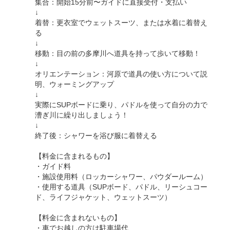
集合：開始15分前〜ガイドに直接受付・支払い
↓
着替：更衣室でウェットスーツ、または水着に着替え
る
↓
移動：目の前の多摩川へ道具を持って歩いて移動！
↓
オリエンテーション：河原で道具の使い方について説
明、ウォーミングアップ
↓
実際にSUPボードに乗り、パドルを使って自分の力で
漕ぎ川に繰り出しましょう！
↓
終了後：シャワーを浴び服に着替える
【料金に含まれるもの】
・ガイド料
・施設使用料（ロッカーシャワー、パウダールーム）
・使用する道具（SUPボード、パドル、リーシュコー
ド、ライフジャケット、ウェットスーツ）
【料金に含まれないもの】
・車でお越しの方は駐車場代