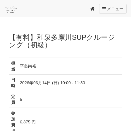
Toggle
メニュー
navigation
【有料】和泉多摩川SUPクルージ
ング（初級）
担
平良尚裕
当
日
2026年06月14日 (日) 10:00 - 11:30
時
定
5
員
参
加
6,875 円
費
用