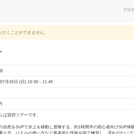
プロ
ただくことができません。
ー
裕
07月26日 (日) 10:30 - 11:45
 円
らは貸切ツアーです。
の自然をSUPで水上を移動し冒険する、約1時間半の初心者向けSUP体
の乗り方、パドルの使い方など基本的な技術を陸で練習し、流れのないフ