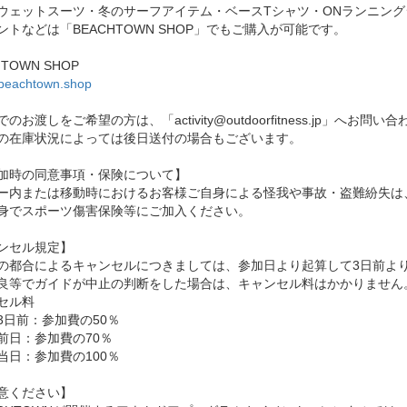
ウェットスーツ・冬のサーフアイテム・ベースTシャツ・ONランニン
ントなどは「BEACHTOWN SHOP」でもご購入が可能です。
HTOWN SHOP
//beachtown.shop
のお渡しをご希望の方は、「activity@outdoorfitness.jp」へお問
の在庫状況によっては後日送付の場合もございます。
加時の同意事項・保険について】
ー内または移動時におけるお客様ご自身による怪我や事故・盗難紛失は
身でスポーツ傷害保険等にご加入ください。
ンセル規定】
の都合によるキャンセルにつきましては、参加日より起算して3日前よ
良等でガイドが中止の判断をした場合は、キャンセル料はかかりません
セル料
3日前：参加費の50％
前日：参加費の70％
当日：参加費の100％
意ください】