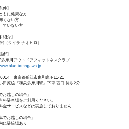
条件】
ともに健康な方
怖くない方
していない方
ド紹介】
尚裕（タイラ ナオヒロ）
場所】
UE多摩川アウトドアフィットネスクラブ
//www.blue-tamagawa.jp
1-0014 東京都狛江市東和泉4-11-21
小田原線『和泉多摩川駅』下車 西口 徒歩2分
でお越しの場合」
有料駐車場をご利用ください。
料金サービスなどは実施しておりません
車でお越しの場合」
内に駐輪場あり