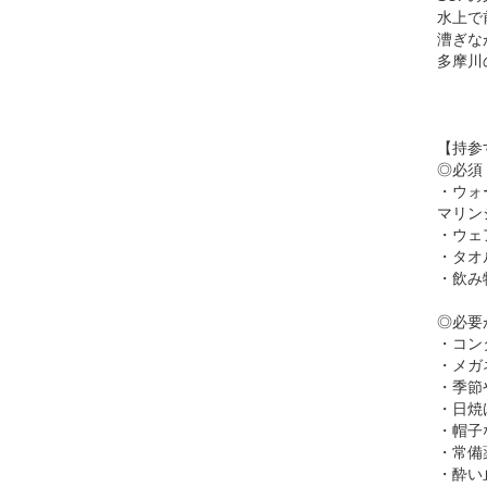
水上で
漕ぎな
多摩川
【持参
◎必須
・ウォ
マリン
・ウェ
・タオ
・飲み
◎必要
・コン
・メガ
・季節
・日焼
・帽子
・常備
・酔い