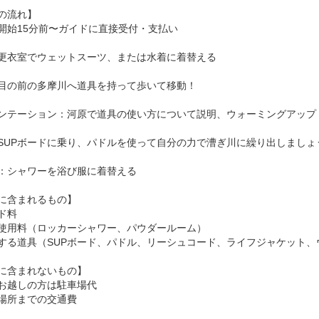
の流れ】
開始15分前〜ガイドに直接受付・支払い
更衣室でウェットスーツ、または水着に着替える
目の前の多摩川へ道具を持って歩いて移動！
ンテーション：河原で道具の使い方について説明、ウォーミングアップ
SUPボードに乗り、パドルを使って自分の力で漕ぎ川に繰り出しましょ
：シャワーを浴び服に着替える
に含まれるもの】
ド料
使用料（ロッカーシャワー、パウダールーム）
する道具（SUPボード、パドル、リーシュコード、ライフジャケット、
に含まれないもの】
お越しの方は駐車場代
場所までの交通費