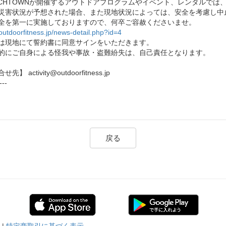
ACHTOWNが開催するアウトドアプログラムやイベント、レンタルでは
災害状況が予想された場合、また現地状況によっては、安全を考慮し中
全を第一に実施しておりますので、何卒ご容赦くださいませ。
/outdoorfitness.jp/news-detail.php?id=4
は現地にて誓約書に同意サインをいただきます。
的にご自身による怪我や事故・盗難紛失は、自己責任となります。
先】 activity@outdoorfitness.jp
---
戻る
|
特定商取引に基づく表示