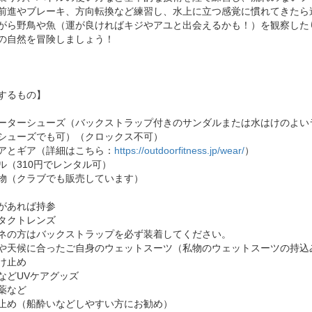
前進やブレーキ、方向転換など練習し、水上に立つ感覚に慣れてきたら
がら野鳥や魚（運が良ければキジやアユと出会えるかも！）を観察した
の自然を冒険しましょう！
するもの】
ーターシューズ（バックストラップ付きのサンダルまたは水はけのよい
シューズでも可）（クロックス不可）
アとギア（詳細はこちら：
https://outdoorfitness.jp/wear/
）
ル（310円でレンタル可）
物（クラブでも販売しています）
があれば持参
タクトレンズ
ネの方はバックストラップを必ず装着してください。
や天候に合ったご自身のウェットスーツ（私物のウェットスーツの持込
け止め
などUVケアグッズ
薬など
止め（船酔いなどしやすい方にお勧め）