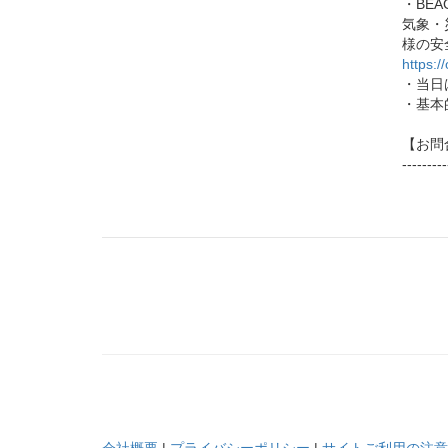
・BE
気象・
様の安
https:/
・当日
・基本
【お問合せ
---------
会社概要
|
プライバシーポリシー
|
サイトご利用の注意