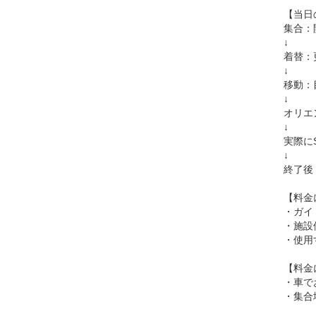
【当日
集合：
↓
着替：
↓
移動：
↓
オリエ
↓
実際に
↓
終了後
【料金
・ガイ
・施設
・使用
【料金
・車で
・集合