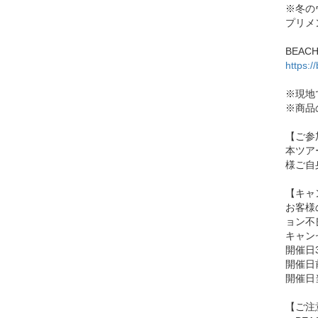
※冬の
プリメ
BEAC
https:
※現地で
※商品
【ご参
本ツア
様ご自
【キャ
お客様
ョン不
キャン
開催日
開催日
開催日
【ご注