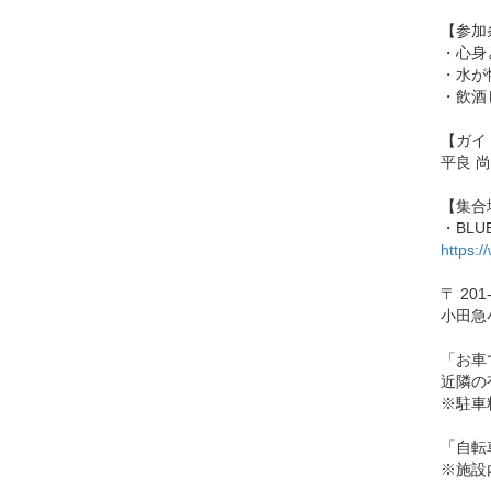
【参加
・心身
・水が
・飲酒
【ガイ
平良 
【集合
・BL
https:
〒 20
小田急
「お車
近隣の
※駐車
「自転
※施設