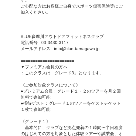
す。
ご心配な方はお客様ご自身でスポーツ傷害保険等にご
加入ください。
BLUE多摩川アウトドアフィットネスクラブ
電話番号 : 03-3430-3117
メールアドレス : info@blue-tamagawa.jp
======================
▼プレミアム会員の方へ
：このクラスは「グレード3」となります。
《ご参加対象クラスについて》
●プレミアム会員：グレード１・２のツアーを月２回
無料で参加可能
●招待ゲスト：グレード１のツアーをゲストチケット
１枚で参加可能
《グレード１》
基本的に、クラブなど拠点発着の１時間〜半日程度
のはじめての方を対象とした体験ツアーや試乗会、オ