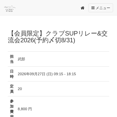
Toggle
メニュー
navigation
【会員限定】クラブSUPリレー&交
流会2026(予約〆切8/31)
担
武部
当
日
2026年09月27日 (日) 09:15 - 18:15
時
定
20
員
参
加
8,800 円
費
用