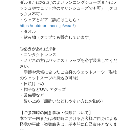
ダルまたは水はけのよいランニングシューズまたはメ
ッシュやウェット地のマリンシューズでも可）（クロ
ックス不可）
・ウェアとギア（詳細はこちら：
https://outdoorfitness.jp/wear/
）
・タオル
・飲み物（クラブでも販売しています）
◎必要があれば持参
・コンタクトレンズ
・メガネの方はバックストラップを必ず装着してくだ
さい。
・季節や天候に合ったご自身のウェットスーツ（私物
のウェットスーツの持込み可能）
・日焼け止め
・帽子などUVケアグッズ
・常備薬など
・酔い止め（船酔いなどしやすい方にお勧め）
【ご参加時の同意事項・保険について】
本ツアー内または移動時におけるお客様ご自身による
怪我や事故・盗難紛失は、基本的に自己責任となりま