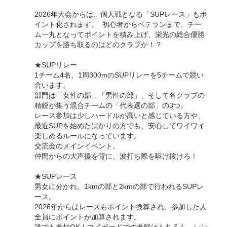
2026年大会からは、個人戦となる「SUPレース」もポ
イント化されます。 初心者からベテランまで、チー
ム一丸となってポイントを積み上げ、栄光の総合優勝
カップを勝ち取るのはどのクラブか！？
★SUPリレー
1チーム4名、1周300mのSUPリレーを5チームで競い
合います。
部門は「女性の部」「男性の部」、そして各クラブの
精鋭が集う混合チームの「代表選の部」の3つ。
レース参加は少しハードルが高いと感じている方や、
最近SUPを始めたばかりの方でも、安心してワイワイ
楽しめるルールになっています。
交流会のメインイベント。
仲間からの大声援を背に、波打ち際を駆け抜けろ！
★SUPレース
男女に分かれ、1kmの部と2kmの部で行われるSUPレ
ース。
2026年からはレースもポイント換算され、参加した人
全員にポイントが加算されます。