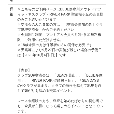
詳
※こちらのご予約ページはBLUE多摩川アウトドアフ
細
ィットネスクラブ・RIVER PARK 聖蹟桜ヶ丘の会員様
のみご予約いただけます
※交流会のみご参加の方は「【交流会参加のみ】クラ
ブSUP交流会」からご予約ください
※会員割引制度、プレミアム会員の月2回参加無料権
限、ご利用いただけません。
※18歳未満の方は保護者の方の同伴が必要です
※天候等により9月27日の実施が難しい場合の予備日
は【2026年10月4日(日)】です
【内容】
クラブSUP交流会は、「BEACH葉山」、「BLUE多摩
川」、「RIVER PARK 聖蹟桜ヶ丘」、「SEA DAYS」
の4クラブが集まり、クラブの垣根を越えてSUPを通
じて繋がりを深める交流イベント。
レース未経験の方や、SUPを始めたばかりの初心者で
も、全員が主役になって楽しめるイベントとなってい
ます。