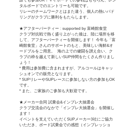
誰でも参加OK！マイボードでの参戦はもちろん、レン
タルボードでのエントリーも可能です。
リレーのチームワークとはまた違う、個人の熱いパド
リングがクラブに勝利をもたらします。
★アフターパーティー : supported by 富崎館食堂
クラブ対抗戦で熱く盛り上がった後は、陸に場所を移
して、アフターパーティーを開催します！ 今年も「富
崎館食堂」さんのサポートのもと、美味しい海鮮&オ
ードブルをご用意。 海の上での健闘を讃え合い、ク
ラブの枠を越えて新しいSUP仲間をたくさん作りまし
ょう！
* 費用は参加費に含まれますが、アルコールはキャッ
シュオンでの販売となります。
* SUPリレーやSUPレースに参加しない方の参加もOK
です。
* また、ご家族のご参加も大歓迎です。
★メーカー合同 試乗会&インプレ大抽選会
クラブ交流会のなかで「インプレ大抽選会」を開催し
ます！
イベントを支えていただくSUPメーカー3社にご協力
いただき、ボード試乗会での感想（インプレッショ