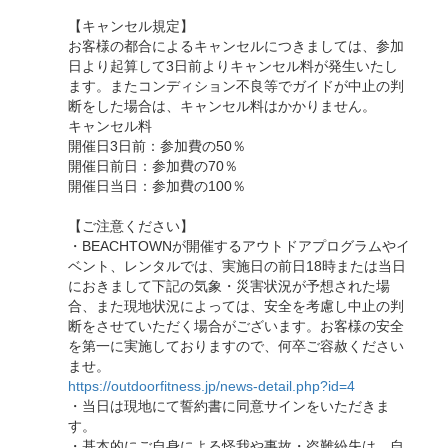
【キャンセル規定】
お客様の都合によるキャンセルにつきましては、参加
日より起算して3日前よりキャンセル料が発生いたし
ます。またコンディション不良等でガイドが中止の判
断をした場合は、キャンセル料はかかりません。
キャンセル料
開催日3日前：参加費の50％
開催日前日：参加費の70％
開催日当日：参加費の100％
【ご注意ください】
・BEACHTOWNが開催するアウトドアプログラムやイ
ベント、レンタルでは、実施日の前日18時または当日
におきまして下記の気象・災害状況が予想された場
合、また現地状況によっては、安全を考慮し中止の判
断をさせていただく場合がございます。お客様の安全
を第一に実施しておりますので、何卒ご容赦ください
ませ。
https://outdoorfitness.jp/news-detail.php?id=4
・当日は現地にて誓約書に同意サインをいただきま
す。
・基本的にご自身による怪我や事故・盗難紛失は、自