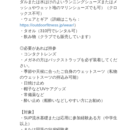
ダルまたは水はけのよいランニングシューズまたはメ
ッシュやウェット地のマリンシューズでも可）（クロ
ックス不可）
・ウェアとギア（詳細はこちら：
https://outdoorfitness.jp/wear/
）
・タオル（310円でレンタル可）
・飲み物（クラブでも販売しています）
◎必要があれば持参
・コンタクトレンズ
・メガネの方はバックストラップを必ず装着してくだ
さい。
・季節や天候に合ったご自身のウェットスーツ（私物
のウェットスーツの持込み可能）
・日焼け止め
・帽子などUVケアグッズ
・常備薬など
・酔い止め（船酔いなどしやすい方にお勧め）
【対象】
・SUP流水基礎または応用に参加経験ある方（中学生
以上）
・または同等のSUP経験者