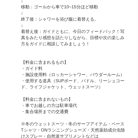
↓
移動：ゴールから車で10~15分ほど移動
↓
終了後：シャワーを浴び服に着替える。
↓
着替え後：ガイドともに、今日のフィードバック！写
真をみたり感想を話たりしながら、目標や次の楽しみ
方をガイドに相談してみましょう！
【料金に含まれるもの】
・ガイド料
・施設使用料（ロッカーシャワー、パウダールーム）
・使用する道具（SUPボード、パドル、リーシュコー
ド、ライフジャケット、ウェットスーツ）
【料金に含まれないもの】
・車でお越しの方は駐車場代
・集合場所までの交通費
※冬のウェットスーツ・冬のサーフアイテム・ベース
Tシャツ・ONランニングシューズ・天然薬効成分虫除
けスプレー・自然派サプリメントなどは