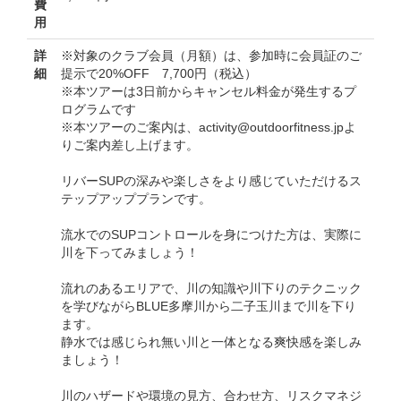
費
用
詳
※対象のクラブ会員（月額）は、参加時に会員証のご
細
提示で20%OFF 7,700円（税込）
※本ツアーは3日前からキャンセル料金が発生するプ
ログラムです
※本ツアーのご案内は、activity@outdoorfitness.jpよ
りご案内差し上げます。
リバーSUPの深みや楽しさをより感じていただけるス
テップアッププランです。
流水でのSUPコントロールを身につけた方は、実際に
川を下ってみましょう！
流れのあるエリアで、川の知識や川下りのテクニック
を学びながらBLUE多摩川から二子玉川まで川を下り
ます。
静水では感じられ無い川と一体となる爽快感を楽しみ
ましょう！
川のハザードや環境の見方、合わせ方、リスクマネジ