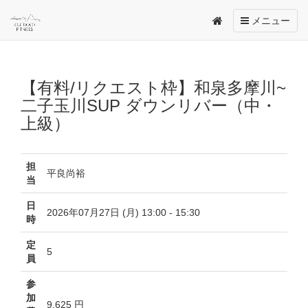
Toggle
メニュー
navigation
【有料/リクエスト枠】和泉多摩川~
二子玉川SUP ダウンリバー（中・
上級）
担
平良尚裕
当
日
2026年07月27日 (月) 13:00 - 15:30
時
定
5
員
参
加
9,625 円