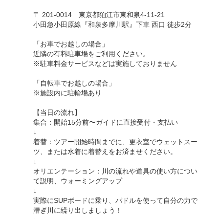
〒 201-0014 東京都狛江市東和泉4-11-21
小田急小田原線『和泉多摩川駅』下車 西口 徒歩2分
「お車でお越しの場合」
近隣の有料駐車場をご利用ください。
※駐車料金サービスなどは実施しておりません
「自転車でお越しの場合」
※施設内に駐輪場あり
【当日の流れ】
集合：開始15分前〜ガイドに直接受付・支払い
↓
着替：ツアー開始時間までに、更衣室でウェットスー
ツ、または水着に着替えをお済ませください。
↓
オリエンテーション：川の流れや道具の使い方につい
て説明、ウォーミングアップ
↓
実際にSUPボードに乗り、パドルを使って自分の力で
漕ぎ川に繰り出しましょう！