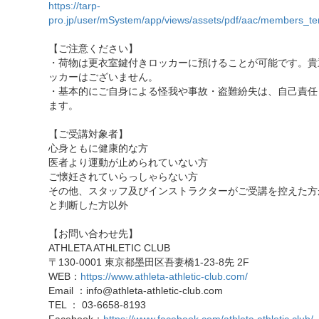
https://tarp-
pro.jp/user/mSystem/app/views/assets/pdf/aac/members_te
【ご注意ください】
・荷物は更衣室鍵付きロッカーに預けることが可能です。貴
ッカーはございません。
・基本的にご自身による怪我や事故・盗難紛失は、自己責任
ます。
【ご受講対象者】
心身ともに健康的な方
医者より運動が止められていない方
ご懐妊されていらっしゃらない方
その他、スタッフ及びインストラクターがご受講を控えた方
と判断した方以外
【お問い合わせ先】
ATHLETA ATHLETIC CLUB
〒130-0001 東京都墨田区吾妻橋1-23-8先 2F
WEB：
https://www.athleta-athletic-club.com/
Email ：info@athleta-athletic-club.com
TEL ： 03-6658-8193