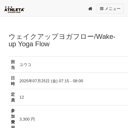
Toggle
メニュー
navigation
ウェイクアップヨガフロー/Wake-
up Yoga Flow
担
ユウコ
当
日
2025年07月25日 (金) 07:15 - 08:00
時
定
12
員
参
加
3,300 円
費
用