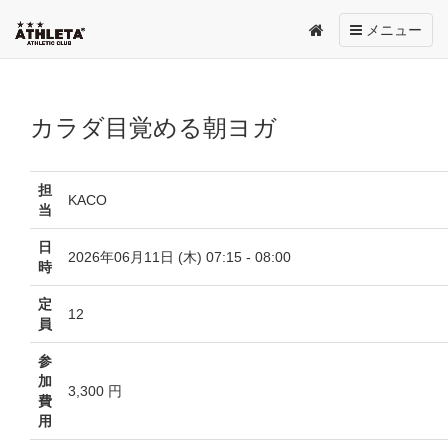
Toggle
メニュー
navigation
カラダ目覚める朝ヨガ
担
KACO
当
日
2026年06月11日 (木) 07:15 - 08:00
時
定
12
員
参
加
3,300 円
費
用