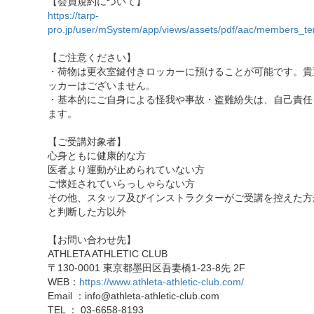
【会員規約について】
https://tarp-
pro.jp/user/mSystem/app/views/assets/pdf/aac/members_te
【ご注意ください】
・荷物は更衣室鍵付きロッカーに預けることが可能です。貴
ッカーはございません。
・基本的にご自身による怪我や事故・盗難紛失は、自己責任
ます。
【ご受講対象者】
心身ともに健康的な方
医者より運動が止められていない方
ご懐妊されていらっしゃらない方
その他、スタッフ及びインストラクターがご受講を控えた方
と判断した方以外
【お問い合わせ先】
ATHLETA ATHLETIC CLUB
〒130-0001 東京都墨田区吾妻橋1-23-8先 2F
WEB：
https://www.athleta-athletic-club.com/
Email ：info@athleta-athletic-club.com
TEL ： 03-6658-8193