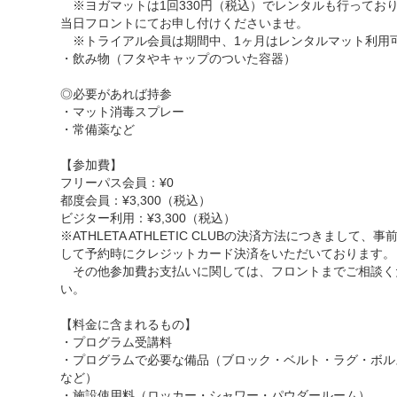
※ヨガマットは1回330円（税込）でレンタルも行ってお
当日フロントにてお申し付けくださいませ。
※トライアル会員は期間中、1ヶ月はレンタルマット利用
・飲み物（フタやキャップのついた容器）
◎必要があれば持参
・マット消毒スプレー
・常備薬など
【参加費】
フリーパス会員：¥0
都度会員：¥3,300（税込）
ビジター利用：¥3,300（税込）
※ATHLETA ATHLETIC CLUBの決済方法につきまして、事
して予約時にクレジットカード決済をいただいております。
その他参加費お支払いに関しては、フロントまでご相談く
い。
【料金に含まれるもの】
・プログラム受講料
・プログラムで必要な備品（ブロック・ベルト・ラグ・ボル
など）
・施設使用料（ロッカー・シャワー・パウダールーム）