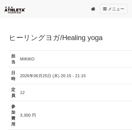
Toggle
メニュー
navigation
ヒーリングヨガ/Healing yoga
担
MIKIKO
当
日
2026年06月25日 (木) 20:15 - 21:15
時
定
12
員
参
加
3,300 円
費
用