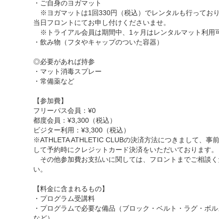
・ご自身のヨガマット
※ヨガマットは1回330円（税込）でレンタルも行ってお
当日フロントにてお申し付けくださいませ。
※トライアル会員は期間中、1ヶ月はレンタルマット利用
・飲み物（フタやキャップのついた容器）
◎必要があれば持参
・マット消毒スプレー
・常備薬など
【参加費】
フリーパス会員：¥0
都度会員：¥3,300（税込）
ビジター利用：¥3,300（税込）
※ATHLETA ATHLETIC CLUBの決済方法につきまして、事
して予約時にクレジットカード決済をいただいております。
その他参加費お支払いに関しては、フロントまでご相談く
い。
【料金に含まれるもの】
・プログラム受講料
・プログラムで必要な備品（ブロック・ベルト・ラグ・ボル
など）