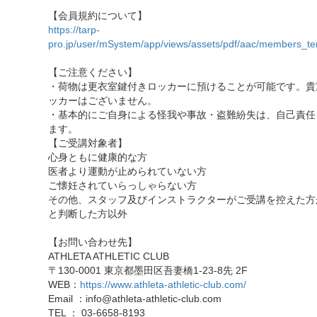
【会員規約について】
https://tarp-
pro.jp/user/mSystem/app/views/assets/pdf/aac/members_te
【ご注意ください】
・荷物は更衣室鍵付きロッカーに預けることが可能です。貴
ッカーはございません。
・基本的にご自身による怪我や事故・盗難紛失は、自己責任
ます。
【ご受講対象者】
心身ともに健康的な方
医者より運動が止められていない方
ご懐妊されていらっしゃらない方
その他、スタッフ及びインストラクターがご受講を控えた方
と判断した方以外
【お問い合わせ先】
ATHLETA ATHLETIC CLUB
〒130-0001 東京都墨田区吾妻橋1-23-8先 2F
WEB：
https://www.athleta-athletic-club.com/
Email ：info@athleta-athletic-club.com
TEL ： 03-6658-8193