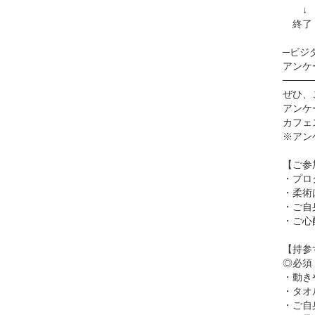
↓
終了！
─ビジタ
アンケ
────
ぜひ、
アンケ
カフェ
※アン
【ご参
・プロ
・柔術
・ご自
・ご心
【持参
◎必須
・動き
・タオ
・ご自