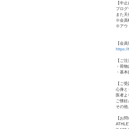
【中止
プログ
また天
※会員
※アウ
【会員
https:
【ご注
・荷物
・基本
【ご受
心身と
医者よ
ご懐妊
その他
【お問
ATHLE