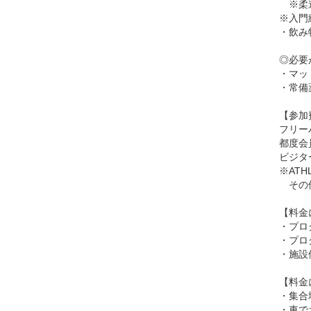
※柔道
※入門
・飲み
◎必要
・マッ
・常備
【参加
フリー
都度会員
ビジタ
※AT
その他
【料金
・プロ
・プロ
・施設
【料金
・集合
・車で