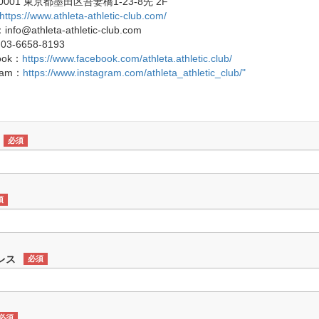
-0001 東京都墨田区吾妻橋1-23-8先 2F
https://www.athleta-athletic-club.com/
：info@athleta-athletic-club.com
03-6658-8193
ook：
https://www.facebook.com/athleta.athletic.club/
gram：
https://www.instagram.com/athleta_athletic_club/"
必須
須
レス
必須
必須