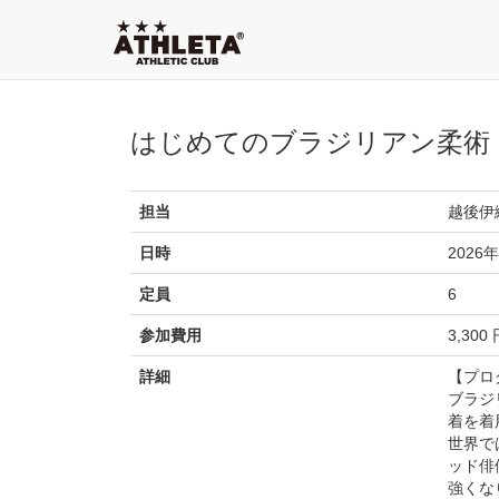
はじめてのブラジリアン柔術：
担当
越後伊
日時
2026年
定員
6
参加費用
3,300
詳細
【プロ
ブラジ
着を着
世界で
ッド俳
強くな