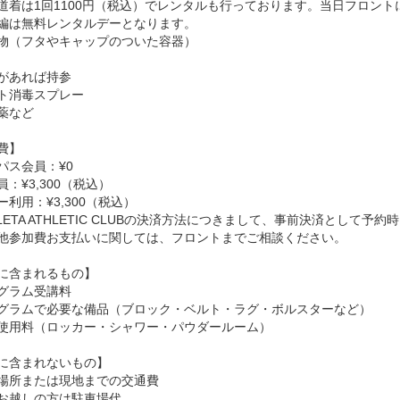
着は1回1100円（税込）でレンタルも行っております。当日フロント
編は無料レンタルデーとなります。
物（フタやキャップのついた容器）
があれば持参
ト消毒スプレー
薬など
費】
パス会員：¥0
：¥3,300（税込）
ー利用：¥3,300（税込）
HLETA ATHLETIC CLUBの決済方法につきまして、事前決済とし
参加費お支払いに関しては、フロントまでご相談ください。
に含まれるもの】
グラム受講料
グラムで必要な備品（ブロック・ベルト・ラグ・ボルスターなど）
使用料（ロッカー・シャワー・パウダールーム）
に含まれないもの】
場所または現地までの交通費
お越しの方は駐車場代