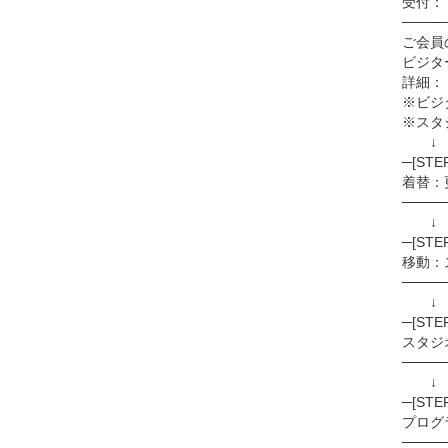
受付：「
────
ご会員
ビジタ
詳細：
※ビジ
※スタ
↓
─[STE
着替：
────
─[STE
移動：
────
↓
─[STE
スタジ
────
↓
─[ST
プログ
────