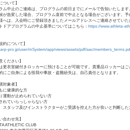
について】
ラム中止のご連絡は、プログラムの前日までにメールで告知いたします
候が急変した場合、プログラム直前で中止となる場合がございます。予
様へは、入会時にご登録頂きましたメールアドレスへご連絡させていた
トドアプログラムの中止基準についてはこちら：
https://www.athleta-at
規約について】
//tarp-pro.jp/user/mSystem/app/views/assets/pdf/aac/members_terms.pd
意ください】
は更衣室鍵付きロッカーに預けることが可能です。貴重品ロッカーはご
的にご自身による怪我や事故・盗難紛失は、自己責任となります。
講対象者】
もに健康的な方
り運動が止められていない方
されていらっしゃらない方
、スタッフ及びインストラクターがご受講を控えた方が良いと判断した
い合わせ先】
TA ATHLETIC CLUB