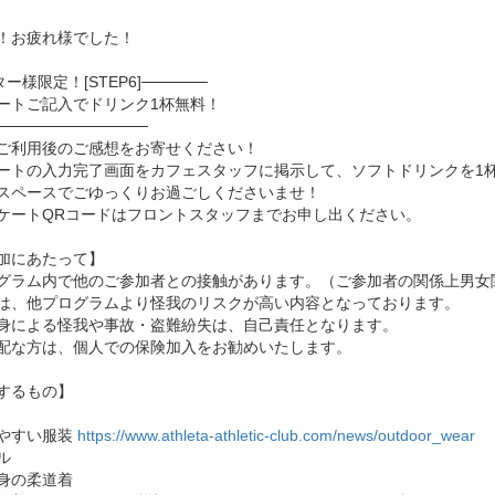
お疲れ様でした！
ー様限定！[STEP6]──────
ートご記入でドリンク1杯無料！
──────────────
ご利用後のご感想をお寄せください！
ートの入力完了画面をカフェスタッフに掲示して、ソフトドリンクを1杯
スペースでごゆっくりお過ごしくださいませ！
ケートQRコードはフロントスタッフまでお申し出ください。
加にあたって】
グラム内で他のご参加者との接触があります。（ご参加者の関係上男女
は、他プログラムより怪我のリスクが高い内容となっております。
身による怪我や事故・盗難紛失は、自己責任となります。
配な方は、個人での保険加入をお勧めいたします。
するもの】
やすい服装
https://www.athleta-athletic-club.com/news/outdoor_wear
ル
身の柔道着