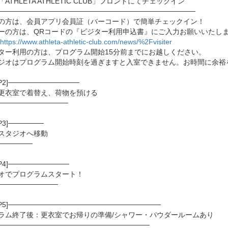
ATHLETA ATHLETIC CLUB」フロントにてチェックイン
───────────────────────────────────────
の方は、会員アプリ会員証（バーコード）で簡単チェックイン！
ーの方は、QRコードの『ビジター利用申込書』にご入力お願いいたし
https://www.athleta-athletic-club.com/news/%2Fvisiter
ター利用の方は、プログラム開始15分前までにお越しください。
ジオはプログラム開始時刻を過ぎますと入室できません。お時間に余裕
P2]──────────────
更衣室で着替え、荷物を預ける
──────────────
↓
P3]───────
スタジオへ移動
───────
P4]────────────
オでプログラムスタート！
────────────
EP5]──────────────────────────────
ラム終了後：更衣室でお帰りの準備/シャワー・パウダールームあり
──────────────────────────────