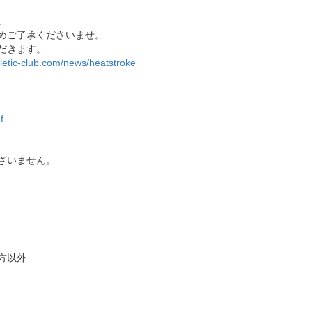
。
めご了承くださいませ。
だきます。
hletic-club.com/news/heatstroke
f
ざいません。
方以外