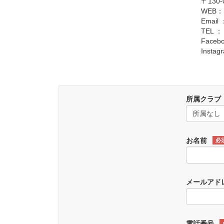
〒130
WEB：
Email 
TEL ： 
Faceb
Insta
所属クラブ
お名前
必
メールアド
電話番号