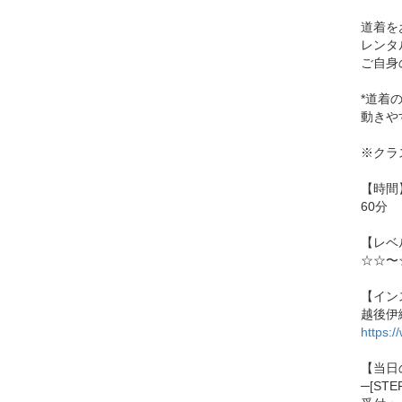
道着を
レンタ
ご自身
*道着
動きや
※クラ
【時間
60分
【レベ
☆☆〜
【イン
越後伊
https:/
【当日
─[ST