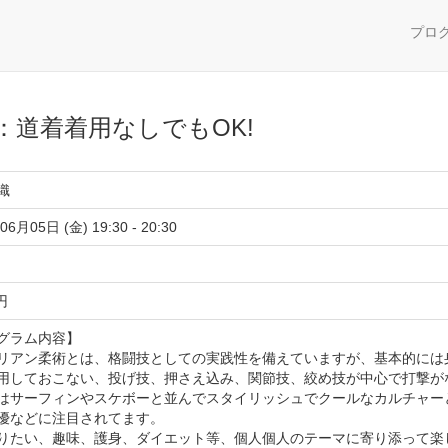
プロ
道着着用なしでもOK!
織
06月05日 (金) 19:30 - 20:30
 円
グラム内容】
リアン柔術とは、格闘技としての実践性を備えていますが、基本的には
用しておこない、投げ技、押さえ込み、関節技、絞め技が中心で打撃が
はサーフィンやスケボーと並んでスタイリッシュでクールなカルチャー
優などに注目されてます。
りたい、趣味、護身、ダイエット等、個人個人のテーマに寄り添って楽